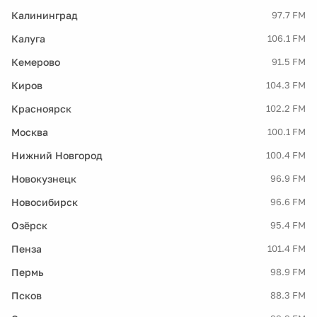
Калининград
97.7 FM
Калуга
106.1 FM
Кемерово
91.5 FM
Киров
104.3 FM
Красноярск
102.2 FM
Москва
100.1 FM
Нижний Новгород
100.4 FM
Новокузнецк
96.9 FM
Новосибирск
96.6 FM
Озёрск
95.4 FM
Пенза
101.4 FM
Пермь
98.9 FM
Псков
88.3 FM