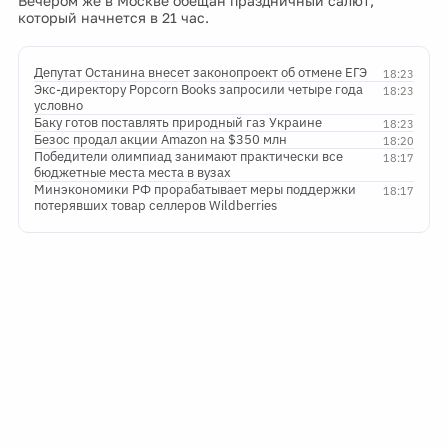
Вечером же в Москве обещан праздничный салют,
который начнется в 21 час.
Депутат Останина внесет законопроект об отмене ЕГЭ
18:23
Экс-директору Popcorn Books запросили четыре года
18:23
условно
Баку готов поставлять природный газ Украине
18:23
Безос продал акции Amazon на $350 млн
18:20
Победители олимпиад занимают практически все
18:17
бюджетные места места в вузах
Минэкономики РФ прорабатывает меры поддержки
18:17
потерявших товар селлеров Wildberries