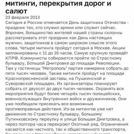
митинги, перекрытия дорог и
салют
23 февраля 2013
Сегодня в России отмечается День защитника Отечества -
праздник тех, кто служил армии или служит сейчас.
Впрочем, большинство жителей нашей страны склонны
рассматривать этот праздник как День настоящих
мужчин, защитников в самом широком смысле этого
слова. Четыре митинга пройдут сегодня в Москве. Акции
запланированы с 11 до 16 часов. Самую крупную проведёт
КПРФ. Коммунисты собираются пройти по Страстному
бульвару, Большой Дмитровке до площади Революции.
Там у гостиницы "Метрополь" партия намерена собрать до
пяти тысяч человек. Также митинги пройдут на площади
Краснопресненской заставы, на Пушкинской и
Суворовской площадях. Их организаторы планируют
собрать от двухсот до двух тысяч человек. Охранять все
мероприятия будут более четырёх тысяч полицейских,
военнослужащих Внутренних войск и дружинников. Они
уже пообещали пресекать все возможные
противоправные действия. Из-за митингов уже нет
движения по Страстному бульвару, Большому
Путинковскому переулку и улице Большая Дмитровка, а
через полтора часа перекроют Охотный ряд. Ограничения
касаются как частного, так и общественного транспорта.