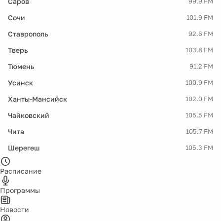
Саров
99.9 FM
Сочи
101.9 FM
Ставрополь
92.6 FM
Тверь
103.8 FM
Тюмень
91.2 FM
Усинск
100.9 FM
Ханты-Мансийск
102.0 FM
Чайковский
105.5 FM
Чита
105.7 FM
Шерегеш
105.3 FM
Расписание
Программы
Новости