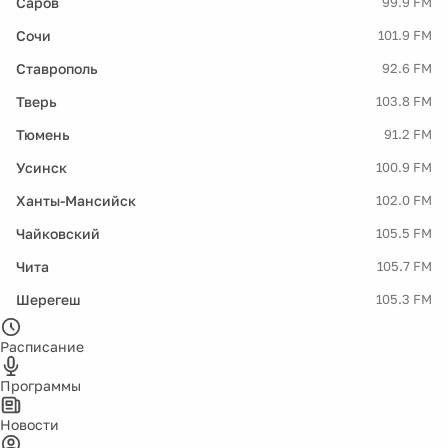
Саров
99.9 FM
Сочи
101.9 FM
Ставрополь
92.6 FM
Тверь
103.8 FM
Тюмень
91.2 FM
Усинск
100.9 FM
Ханты-Мансийск
102.0 FM
Чайковский
105.5 FM
Чита
105.7 FM
Шерегеш
105.3 FM
Расписание
Программы
Новости