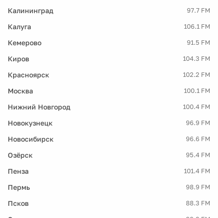
Калининград
97.7 FM
Калуга
106.1 FM
Кемерово
91.5 FM
Киров
104.3 FM
Красноярск
102.2 FM
Москва
100.1 FM
Нижний Новгород
100.4 FM
Новокузнецк
96.9 FM
Новосибирск
96.6 FM
Озёрск
95.4 FM
Пенза
101.4 FM
Пермь
98.9 FM
Псков
88.3 FM