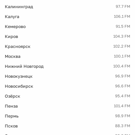
Калининград
97.7 FM
Калуга
106.1 FM
Кемерово
91.5 FM
Киров
104.3 FM
Красноярск
102.2 FM
Москва
100.1 FM
Нижний Новгород
100.4 FM
Новокузнецк
96.9 FM
Новосибирск
96.6 FM
Озёрск
95.4 FM
Пенза
101.4 FM
Пермь
98.9 FM
Псков
88.3 FM