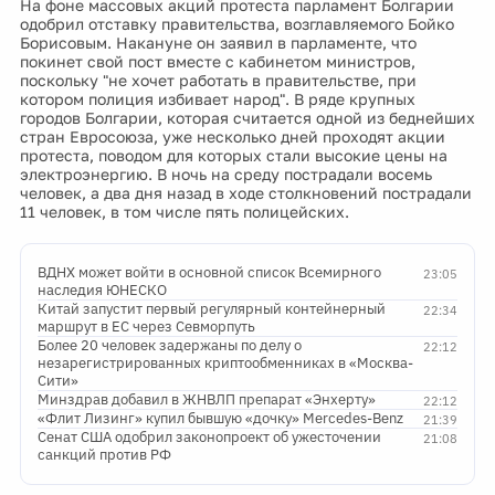
На фоне массовых акций протеста парламент Болгарии
одобрил отставку правительства, возглавляемого Бойко
Борисовым. Накануне он заявил в парламенте, что
покинет свой пост вместе с кабинетом министров,
поскольку "не хочет работать в правительстве, при
котором полиция избивает народ". В ряде крупных
городов Болгарии, которая считается одной из беднейших
стран Евросоюза, уже несколько дней проходят акции
протеста, поводом для которых стали высокие цены на
электроэнергию. В ночь на среду пострадали восемь
человек, а два дня назад в ходе столкновений пострадали
11 человек, в том числе пять полицейских.
ВДНХ может войти в основной список Всемирного
23:05
наследия ЮНЕСКО
Китай запустит первый регулярный контейнерный
22:34
маршрут в ЕС через Севморпуть
Более 20 человек задержаны по делу о
22:12
незарегистрированных криптообменниках в «Москва-
Сити»
Минздрав добавил в ЖНВЛП препарат «Энхерту»
22:12
«Флит Лизинг» купил бывшую «дочку» Mercedes-Benz
21:39
Сенат США одобрил законопроект об ужесточении
21:08
санкций против РФ