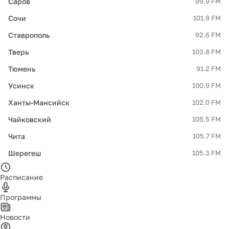
Саров
99.9 FM
Сочи
101.9 FM
Ставрополь
92.6 FM
Тверь
103.8 FM
Тюмень
91.2 FM
Усинск
100.9 FM
Ханты-Мансийск
102.0 FM
Чайковский
105.5 FM
Чита
105.7 FM
Шерегеш
105.3 FM
Расписание
Программы
Новости