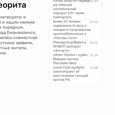
Китай запустит первый
22:34
еорита
регулярный
контейнерный
маршрут в ЕС через
метеорита: в
Севморпуть
Более 20 человек
й и нашли мелкие
22:12
задержаны по делу о
м порядком.
незарегистрированных
рода Еманжелинск,
криптообменниках в
вилась совместная
«Москва-Сити»
стники заявили,
Минздрав добавил в
22:12
ЖНВЛП препарат
стные жители,
«Энхерту»
уке.
«Флит Лизинг» купил
21:39
бывшую «дочку»
Mercedes-Benz
Сенат США одобрил
21:08
законопроект об
ужесточении санкций
против РФ