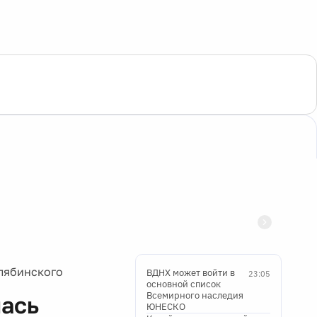
елябинского
ВДНХ может войти в
23:05
основной список
Всемирного наследия
лась
ЮНЕСКО