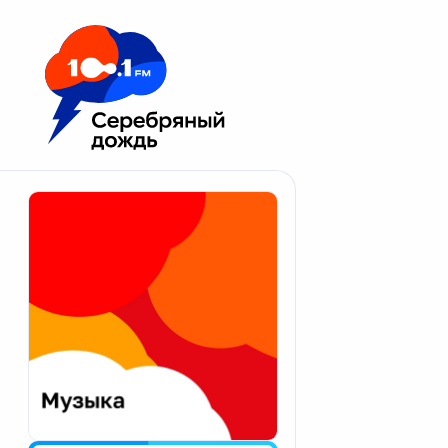
Москва 100.1 FM
Апатиты
Астрахань
Волгоград
Вологда
Екатеринбург
Иваново
Казань
Калининград
Калуга