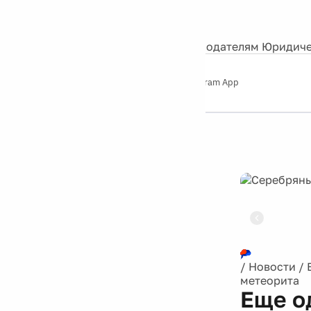
События
Контакты
О нас
Экскурсии
Silver Studio
Рекламодателям
Юридиче
Слушайте
App Store
Google Play
Telegram App
Серебряный
дождь
12+
Реклама
/
Новости
/
метеорита
Еще о