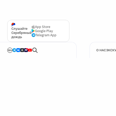
App Store
Слушайте
Google Play
Серебряный
Telegram App
дождь
О НАС
ЭКСК
12+
🍪
Мы используем cookie для улучшения работы сайта.