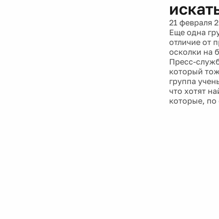
искат
21 февраля 
Еще одна гр
отличие от 
осколки на 
Пресс-служб
который тож
группа учен
что хотят н
которые, по