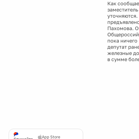
Как сообщае
заместитель
уточняются.
предъявлено
Пахомова. О
Общероссийс
пока ничего
депутат ран
железные до
в сумме бол
App Store