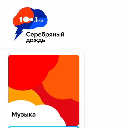
Москва 100.1 FM
Апатиты
Астрахань
Волгоград
Вологда
Екатеринбург
Иваново
Казань
Калининград
Калуга