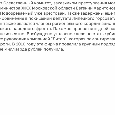
т Следственный комитет, заказчиком преступления мог
 министра ЖКХ Московской области Евгений Харитонов
 Подозреваемый уже арестован. Также задержаны еще п
 обвинение в похищении депутата Липецкого горсовет
н также является членом регионального координацион
кого народного фронта. Пахомов пропал пять дней наз
 не известно. Возбуждено уголовное дело по статье уб
ее руководил компанией "Литер", которая ремонтирова
роги. В 2010 году эта фирма провалила крупный подряд
ее миллиарда рублей получила.