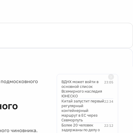
о подмосковного
ВДНХ может войти в
23:05
основной список
Всемирного наследия
ЮНЕСКО
Китай запустит первый
22:34
ного
регулярный
контейнерный
маршрут в ЕС через
Севморпуть
Более 20 человек
22:12
ного чиновника.
задержаны по делу о