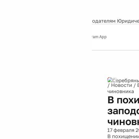
События
Контакты
О нас
Экскурсии
Silver Studio
Рекламодателям
Юридиче
Слушайте
App Store
Google Play
Telegram App
Серебряный
дождь
12+
Реклама
/
Новости
/
чиновника
В пох
запод
чинов
17 февраля 2
В похищении