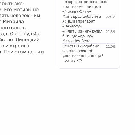
незарегистрированных
 быть экс-
криптообменниках в
. Его мотивы не
«Москва-Сити»
ять человек - им
Минздрав добавил в
22:12
а Михаила
ЖНВЛП препарат
«Энхерту»
ного совета
«Флит Лизинг» купил
21:39
ад. О его судьбе
бывшую «дочку»
ийство. Липецкий
Mercedes-Benz
ла и строила
Сенат США одобрил
21:08
законопроект об
. При этом деньги
ужесточении санкций
против РФ