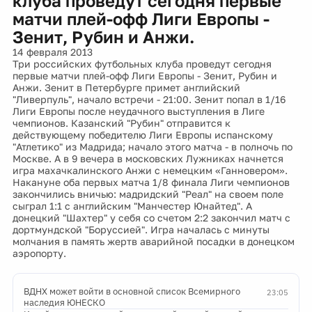
клуба проведут сегодня первые
матчи плей-офф Лиги Европы -
Зенит, Рубин и Анжи.
14 февраля 2013
Три российских футбольных клуба проведут сегодня
первые матчи плей-офф Лиги Европы - Зенит, Рубин и
Анжи. Зенит в Петербурге примет английский
"Ливерпуль", начало встречи - 21:00. Зенит попал в 1/16
Лиги Европы после неудачного выступления в Лиге
чемпионов. Казанский "Рубин" отправится к
действующему победителю Лиги Европы испанскому
"Атлетико" из Мадрида; начало этого матча - в полночь по
Москве. А в 9 вечера в московских Лужниках начнется
игра махачкалинского Анжи с немецким «Ганновером».
Накануне оба первых матча 1/8 финала Лиги чемпионов
закончились вничью: мадридский "Реал" на своем поле
сыграл 1:1 с английским "Манчестер Юнайтед". А
донецкий "Шахтер" у себя со счетом 2:2 закончил матч с
дортмундской "Боруссией". Игра началась с минуты
молчания в память жертв аварийной посадки в донецком
аэропорту.
ВДНХ может войти в основной список Всемирного
23:05
наследия ЮНЕСКО