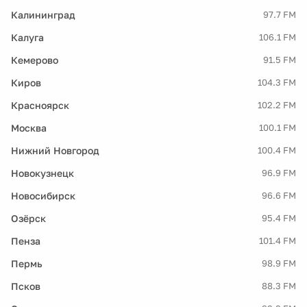
Калининград
97.7 FM
Калуга
106.1 FM
Кемерово
91.5 FM
Киров
104.3 FM
Красноярск
102.2 FM
Москва
100.1 FM
Нижний Новгород
100.4 FM
Новокузнецк
96.9 FM
Новосибирск
96.6 FM
Озёрск
95.4 FM
Пенза
101.4 FM
Пермь
98.9 FM
Псков
88.3 FM