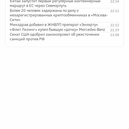
Китай запустит первый регулярный контейнерный
22:34
маршрут в ЕС через Севморпуть
Более 20 человек задержаны по делу о
22:12
незарегистрированных криптообменниках в «Москва-
Сити»
Минздрав добавил в ЖНВЛП препарат «Энхерту»
22:12
«Флит Лизинг» купил бывшую «дочку» Mercedes-Benz
21:39
Сенат США одобрил законопроект об ужесточении
21:08
санкций против РФ