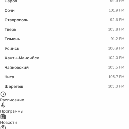
Саров
99.9 FM
Сочи
101.9 FM
Ставрополь
92.6 FM
Тверь
103.8 FM
Тюмень
91.2 FM
Усинск
100.9 FM
Ханты-Мансийск
102.0 FM
Чайковский
105.5 FM
Чита
105.7 FM
Шерегеш
105.3 FM
Расписание
Программы
Новости