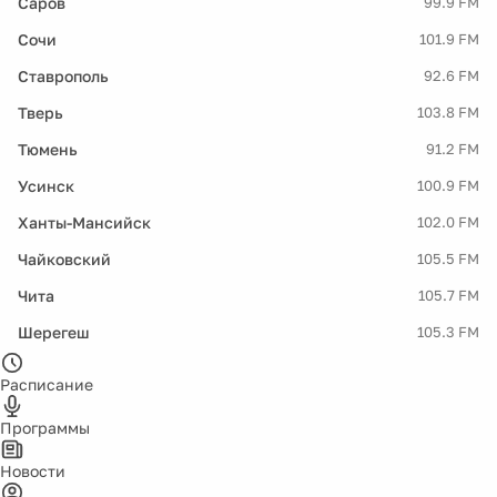
Саров
99.9 FM
Сочи
101.9 FM
Ставрополь
92.6 FM
Тверь
103.8 FM
Тюмень
91.2 FM
Усинск
100.9 FM
Ханты-Мансийск
102.0 FM
Чайковский
105.5 FM
Чита
105.7 FM
Шерегеш
105.3 FM
Расписание
Программы
Новости