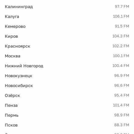
Калининград
97.7 FM
Калуга
106.1 FM
Кемерово
91.5 FM
Киров
104.3 FM
Красноярск
102.2 FM
Москва
100.1 FM
Нижний Новгород
100.4 FM
Новокузнецк
96.9 FM
Новосибирск
96.6 FM
Озёрск
95.4 FM
Пенза
101.4 FM
Пермь
98.9 FM
Псков
88.3 FM