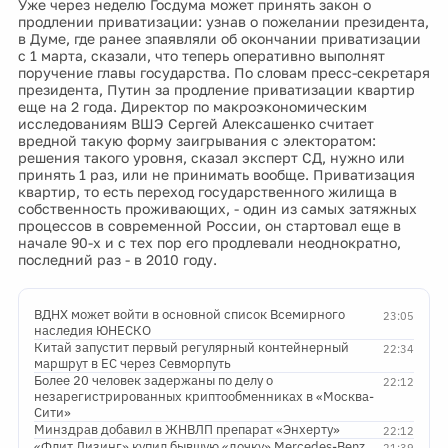
Уже через неделю Госдума может принять закон о
продлении приватизации: узнав о пожелании президента,
в Думе, где ранее зпаявляли об окончании приватизации
с 1 марта, сказали, что теперь оперативно выполнят
поручение главы государства. По словам пресс-секретаря
президента, Путин за продление приватизации квартир
еще на 2 года. Директор по макроэкономическим
исследованиям ВШЭ Сергей Алексашенко считает
вредной такую форму заигрывания с электоратом:
решения такого уровня, сказал эксперт СД, нужно или
принять 1 раз, или не принимать вообще. Приватизация
квартир, то есть переход государственного жилища в
собственность проживающих, - один из самых затяжных
процессов в современной России, он стартовал еще в
начале 90-х и с тех пор его продлевали неоднократно,
последний раз - в 2010 году.
ВДНХ может войти в основной список Всемирного
23:05
наследия ЮНЕСКО
Китай запустит первый регулярный контейнерный
22:34
маршрут в ЕС через Севморпуть
Более 20 человек задержаны по делу о
22:12
незарегистрированных криптообменниках в «Москва-
Сити»
Минздрав добавил в ЖНВЛП препарат «Энхерту»
22:12
«Флит Лизинг» купил бывшую «дочку» Mercedes-Benz
21:39