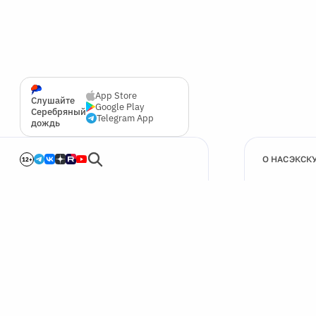
App Store
Слушайте
Google Play
Серебряный
Telegram App
дождь
О НАС
ЭКСК
12+