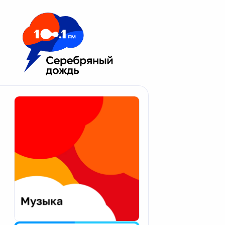
Москва 100.1 FM
Апатиты
Астрахань
Волгоград
Вологда
Екатеринбург
Иваново
Казань
Калининград
Калуга