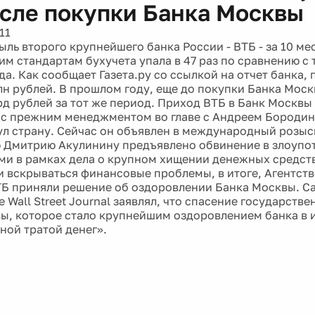
осле покупки Банка Москвы
11
ль второго крупнейшего банка России - ВТБ - за 10 ме
им стандартам бухучета упала в 47 раз по сравнению с
да. Как сообщает Газета.ру со ссылкой на отчет банка,
лн рублей. В прошлом году, еще до покупки Банка Моск
рд рублей за тот же период. Приход ВТБ в Банк Москв
с прежним менеджментом во главе с Андреем Бородин
ул страну. Сейчас он объявлен в международный розыс
 Дмитрию Акулинину предъявлено обвинение в злоупо
и в рамках дела о крупном хищении денежных средств
и вскрываться финансовые проблемы, в итоге, Агентст
ТБ приняли решение об оздоровлении Банка Москвы. С
 Wall Street Journal заявлял, что спасение государст
ы, которое стало крупнейшим оздоровлением банка в 
ной тратой денег».