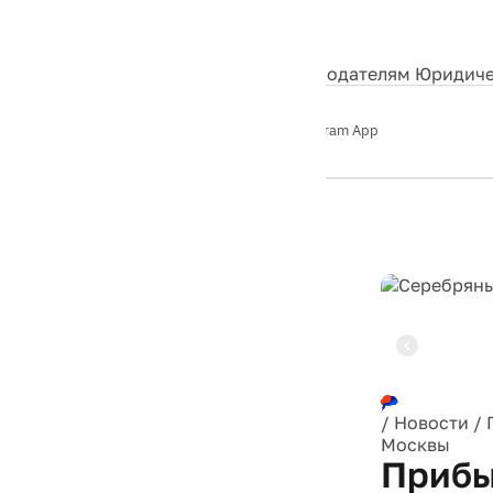
События
Контакты
О нас
Экскурсии
Silver Studio
Рекламодателям
Юридиче
Слушайте
App Store
Google Play
Telegram App
Серебряный
дождь
12+
Реклама
/
Новости
/
Москвы
Прибы