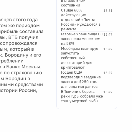
в стабильном
состоянии
Свыше 60%
15:51
действующих
сяцев этого года
отделений «Почты
России» нуждаются в
 тем же периодом
ремонте
 прибыль составила
Газовые хранилища ЕС
15:47
вы, ВТБ получил
заполнены менее чем
ы сопровождался
на 58%
ым, который в
Мосбиржа планирует
15:47
запустить
к. Бородину и его
собственный
треблении
депозитарий для
 в Банке Москвы.
криптовалют
во по страхованию
Госдеп США
15:47
подтвердил введение
ам Бородин в
залога до $250 тыс.
венными средствами
для ряда мигрантов
истории России,
В Тюмени с берега
15:47
реки Туры собрали уже
тонну мертвой рыбы