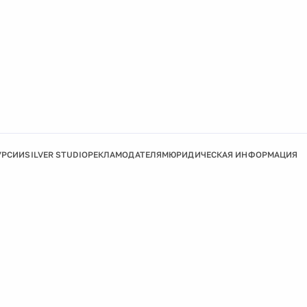
УРСИИ
SILVER STUDIO
РЕКЛАМОДАТЕЛЯМ
ЮРИДИЧЕСКАЯ ИНФОРМАЦИЯ