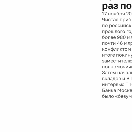
раз п
17 ноября 20
Чистая прибы
по российск
прошлого го
более 980 м
почти 46 мл
конфликтом 
итоге покин
заместителю
полномочиям
Затем начал
вкладов и В
интервью The
Банка Москв
было «безум