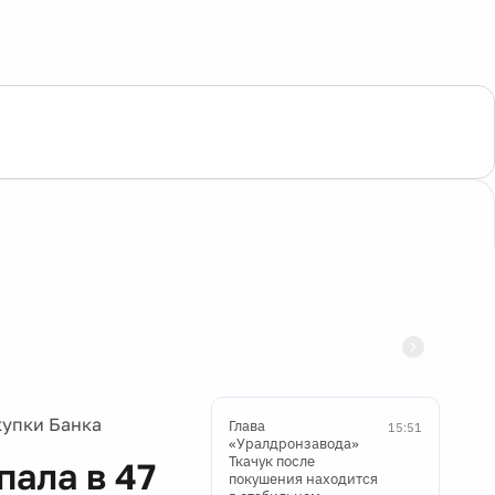
купки Банка
Глава
15:51
«Уралдронзавода»
Ткачук после
пала в 47
покушения находится