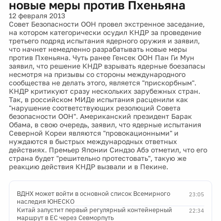
новые меры против Пхеньяна
12 февраля 2013
Совет Безопасности ООН провел экстренное заседание,
на котором категорически осудил КНДР за проведение
третьего подряд испытания ядерного оружия и заявил,
что начнет немедленно разрабатывать новые меры
против Пхеньяна. Чуть ранее Генсек ООН Пан Ги Мун
заявил, что решение КНДР взрывать ядерные боезапасы
несмотря на призывы со стороны международного
сообщества не делать этого, является "прискорбным".
КНДР критикуют сразу нескольких зарубежных стран.
Так, в российском МИДе испытания расценили как
"нарушение соответствующих резолюций Совета
безопасности ООН". Американский президент Барак
Обама, в свою очередь, заявил, что ядерные испытания
Северной Кореи являются "провокационными" и
нуждаются в быстрых международных ответных
действиях. Премьер Японии Синдзо Абэ отметил, что его
страна будет "решительно протестовать", такую же
реакцию действия КНДР вызвали и в Пекине.
ВДНХ может войти в основной список Всемирного
23:05
наследия ЮНЕСКО
Китай запустит первый регулярный контейнерный
22:34
маршрут в ЕС через Севморпуть