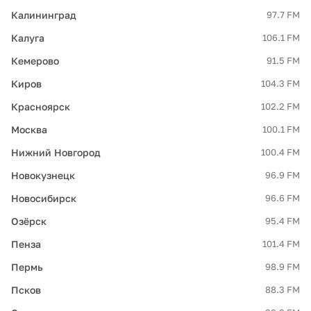
Калининград
97.7 FM
Калуга
106.1 FM
Кемерово
91.5 FM
Киров
104.3 FM
Красноярск
102.2 FM
Москва
100.1 FM
Нижний Новгород
100.4 FM
Новокузнецк
96.9 FM
Новосибирск
96.6 FM
Озёрск
95.4 FM
Пенза
101.4 FM
Пермь
98.9 FM
Псков
88.3 FM