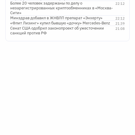
Более 20 человек задержаны по делу о
22:12
незарегистрированных криптообменниках в «Москва-
Сити»
Минздрав добавил в ЖНВЛП препарат «Энхерту»
22:12
«Флит Лизинг» купил бывшую «дочку» Mercedes-Benz
21:39
Сенат США одобрил законопроект об ужесточении
21:08
санкций против РФ