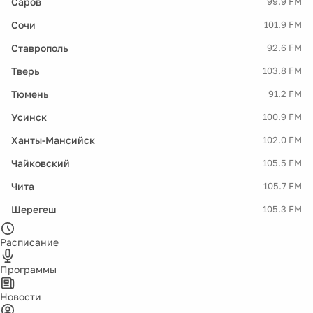
Саров
99.9 FM
Сочи
101.9 FM
Ставрополь
92.6 FM
Тверь
103.8 FM
Тюмень
91.2 FM
Усинск
100.9 FM
Ханты-Мансийск
102.0 FM
Чайковский
105.5 FM
Чита
105.7 FM
Шерегеш
105.3 FM
Расписание
Программы
Новости