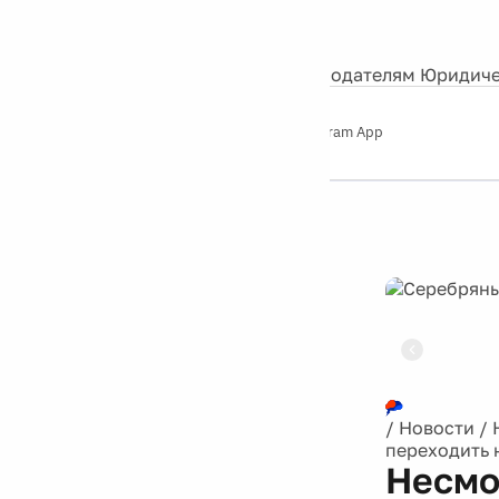
События
Контакты
О нас
Экскурсии
Silver Studio
Рекламодателям
Юридиче
Слушайте
App Store
Google Play
Telegram App
Серебряный
дождь
12+
Реклама
/
Новости
/
переходить 
Несмо