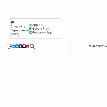
App Store
Слушайте
Google Play
Серебряный
Telegram App
дождь
О НАС
ЭКСК
12+
🍪
Мы используем cookie для улучшения работы сайта.