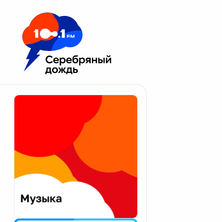
Москва 100.1 FM
Апатиты
Астрахань
Волгоград
Вологда
Екатеринбург
Иваново
Казань
Калининград
Калуга