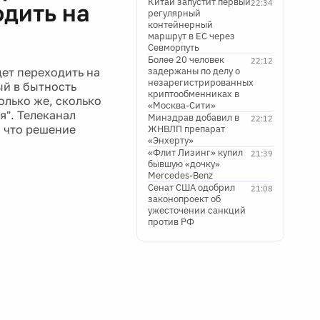
Китай запустит первый
22:34
одить на
регулярный
контейнерный
маршрут в ЕС через
Севморпуть
Более 20 человек
22:12
ет переходить на
задержаны по делу о
незарегистрированных
ый в бытность
криптообменниках в
олько же, сколько
«Москва-Сити»
я". Телеканал
Минздрав добавил в
22:12
, что решение
ЖНВЛП препарат
«Энхерту»
«Флит Лизинг» купил
21:39
бывшую «дочку»
Mercedes-Benz
Сенат США одобрил
21:08
законопроект об
ужесточении санкций
против РФ