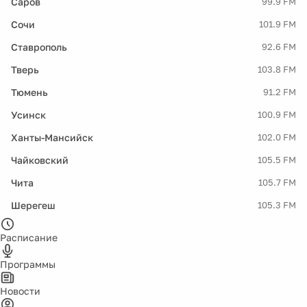
Саров
99.9 FM
Сочи
101.9 FM
Ставрополь
92.6 FM
Тверь
103.8 FM
Тюмень
91.2 FM
Усинск
100.9 FM
Ханты-Мансийск
102.0 FM
Чайковский
105.5 FM
Чита
105.7 FM
Шерегеш
105.3 FM
Расписание
Программы
Новости