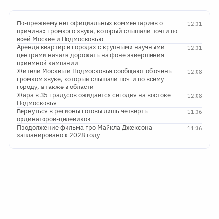
По-прежнему нет официальных комментариев о
12:31
причинах громкого звука, который слышали почти по
всей Москве и Подмосковью
Аренда квартир в городах с крупными научными
12:31
центрами начала дорожать на фоне завершения
приемной кампании
Жители Москвы и Подмосковья сообщают об очень
12:08
громком звуке, который слышали почти по всему
городу, а также в области
Жара в 35 градусов ожидается сегодня на востоке
12:08
Подмосковья
Вернуться в регионы готовы лишь четверть
11:36
ординаторов-целевиков
Продолжение фильма про Майкла Джексона
11:36
запланировано к 2028 году