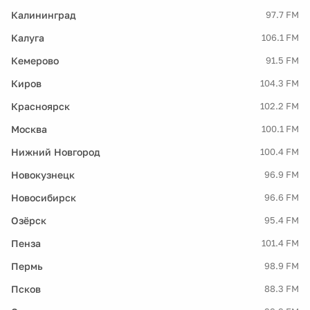
Калининград
97.7 FM
Калуга
106.1 FM
Кемерово
91.5 FM
Киров
104.3 FM
Красноярск
102.2 FM
Москва
100.1 FM
Нижний Новгород
100.4 FM
Новокузнецк
96.9 FM
Новосибирск
96.6 FM
Озёрск
95.4 FM
Пенза
101.4 FM
Пермь
98.9 FM
Псков
88.3 FM