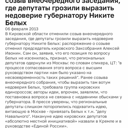
созыв внеочередного заседания,
где депутаты грозили выразить
недоверие губернатору Никите
Белых
06 февраля 2013
В Кировской области отменили созыв внеочередного
заседания, где депутаты грозили выразить недоверие
губернатору Никите Белых: распоряжение о созыве
отменил председатель кировского Заксобрания Алексей
Ивонин. Сам он, заявив, что его позиция по вопросу
Белых не изсенилась, признал, что региональных
депутатов одернули из Москвы: по словам спикера, ЦТ: "в
процессе согласования этого вопроса с высшим
руководством партии нам было указано на
несвоевременность таких решений". Ранее созыва
внеочередного собрания, чтобы выразить там вотум
недоверия Белых, требовала группа кировских
единороссов; авторы идеи, впрочем, заявляли, что
поставновка вопроса не связана с недавними обысками у
губернатора. В прессе уверены, что региональные
депутаты слишком поторопились подхватить идею,
витающую в Москве - привязать Белых к т.н. "делу
Навального". Накануне идею кировских депутатов
«абсолютно местной инициативой» назвали в Кремле и в
руководстве «Единой России».