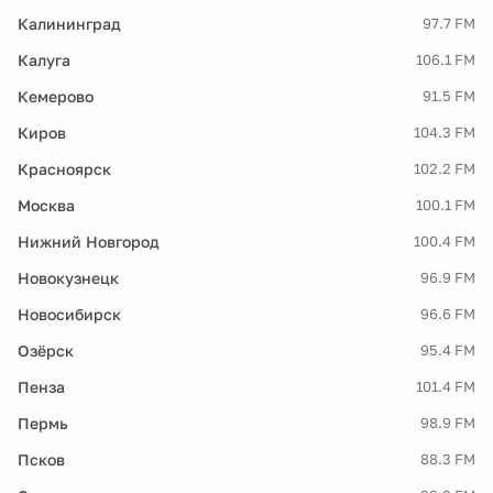
Калининград
97.7 FM
Калуга
106.1 FM
Кемерово
91.5 FM
Киров
104.3 FM
Красноярск
102.2 FM
Москва
100.1 FM
Нижний Новгород
100.4 FM
Новокузнецк
96.9 FM
Новосибирск
96.6 FM
Озёрск
95.4 FM
Пенза
101.4 FM
Пермь
98.9 FM
Псков
88.3 FM