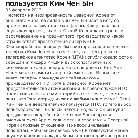
пользуется Ким Чен Ын
05 февраля 2013
Несмотря на изолированность Северной Кореи от
внешнего мира, ее лидер Ким Чен Ын идет в ногу со
временем и пользуется смартфоном. Как утверждает
сеульская пресса, власти Южной Кореи даже провели
расследование на предмет того, производителю какой
страны отдает предпочтение лидер КНДР.
Южнокорейские спецслужбы заинтересовались моделью
телефона Ким Чен Ына после того, как Центральное
телеграфное агентство Кореи (ЦТАК) опубликовало фото с
совещания лидера КНДР и высокопоставленных
силовиков в конце января. На столе рядом с Ким Чен
Ыном можно заметить черный смартфон. Вероятнее
всего, телефон принадлежит тайваньскому
производителю HTC, хотя в Северной Корее нет
представительства этой компании. В пресс-службе HTC
отказались давать комментарий на этот счет, отметив
лишь, что "они сотрудничают с любыми клиентами". Если
Ким Чен Ын действительно пользуется HTC, то "его выбор
политкорректен". Было бы нелогично, если бы он купил
продукт южнокорейской компании Samsung или
американской Apple, ведь с этими странами у Северной
Кореи сложные отношения. По неофициальным
подсчетам, мобильной связью в КНДР пользуются менее
двух миллионов граждан. Большинство корейцев просто