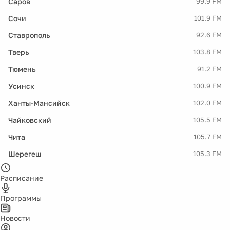
Саров
99.9 FM
Сочи
101.9 FM
Ставрополь
92.6 FM
Тверь
103.8 FM
Тюмень
91.2 FM
Усинск
100.9 FM
Ханты-Мансийск
102.0 FM
Чайковский
105.5 FM
Чита
105.7 FM
Шерегеш
105.3 FM
Расписание
Программы
Новости