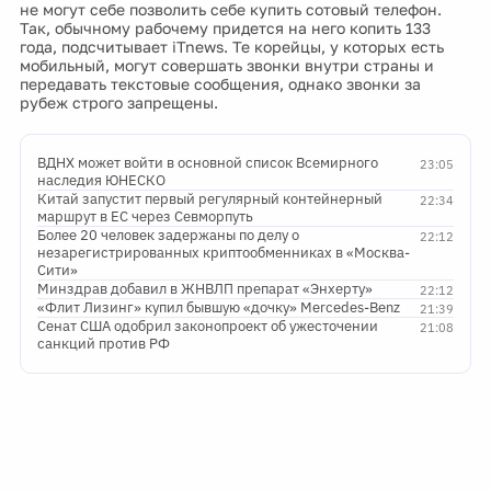
не могут себе позволить себе купить сотовый телефон.
Так, обычному рабочему придется на него копить 133
года, подсчитывает iTnews. Те корейцы, у которых есть
мобильный, могут совершать звонки внутри страны и
передавать текстовые сообщения, однако звонки за
рубеж строго запрещены.
ВДНХ может войти в основной список Всемирного
23:05
наследия ЮНЕСКО
Китай запустит первый регулярный контейнерный
22:34
маршрут в ЕС через Севморпуть
Более 20 человек задержаны по делу о
22:12
незарегистрированных криптообменниках в «Москва-
Сити»
Минздрав добавил в ЖНВЛП препарат «Энхерту»
22:12
«Флит Лизинг» купил бывшую «дочку» Mercedes-Benz
21:39
Сенат США одобрил законопроект об ужесточении
21:08
санкций против РФ