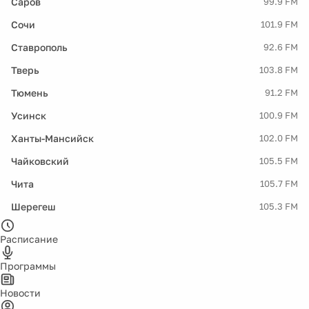
Саров
99.9 FM
Сочи
101.9 FM
Ставрополь
92.6 FM
Тверь
103.8 FM
Тюмень
91.2 FM
Усинск
100.9 FM
Ханты-Мансийск
102.0 FM
Чайковский
105.5 FM
Чита
105.7 FM
Шерегеш
105.3 FM
Расписание
Программы
Новости