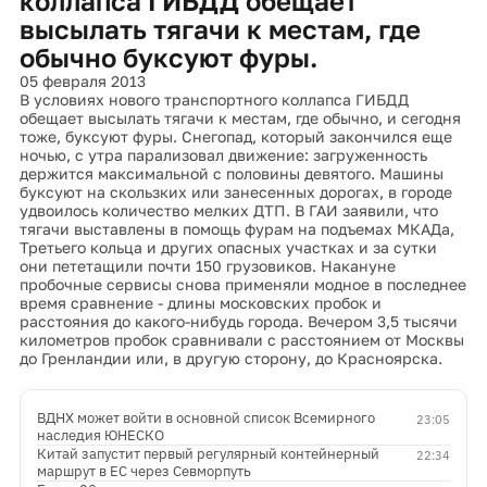
коллапса ГИБДД обещает
высылать тягачи к местам, где
обычно буксуют фуры.
05 февраля 2013
В условиях нового транспортного коллапса ГИБДД
обещает высылать тягачи к местам, где обычно, и сегодня
тоже, буксуют фуры. Снегопад, который закончился еще
ночью, с утра парализовал движение: загруженность
держится максимальной с половины девятого. Машины
буксуют на скользких или занесенных дорогах, в городе
удвоилось количество мелких ДТП. В ГАИ заявили, что
тягачи выставлены в помощь фурам на подъемах МКАДа,
Третьего кольца и других опасных участках и за сутки
они пететащили почти 150 грузовиков. Накануне
пробочные сервисы снова применяли модное в последнее
время сравнение - длины московских пробок и
расстояния до какого-нибудь города. Вечером 3,5 тысячи
километров пробок сравнивали с расстоянием от Москвы
до Гренландии или, в другую сторону, до Красноярска.
ВДНХ может войти в основной список Всемирного
23:05
наследия ЮНЕСКО
Китай запустит первый регулярный контейнерный
22:34
маршрут в ЕС через Севморпуть