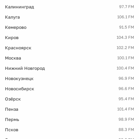
Калининград
97.7 FM
Калуга
106.1 FM
Кемерово
91.5 FM
Киров
104.3 FM
Красноярск
102.2 FM
Москва
100.1 FM
Нижний Новгород
100.4 FM
Новокузнецк
96.9 FM
Новосибирск
96.6 FM
Озёрск
95.4 FM
Пенза
101.4 FM
Пермь
98.9 FM
Псков
88.3 FM