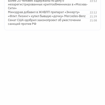
Более 20 человек задержаны по делу о
22:12
незарегистрированных криптообменниках в «Москва-
Сити»
Минздрав добавил в ЖНВЛП препарат «Энхерту»
22:12
«Флит Лизинг» купил бывшую «дочку» Mercedes-Benz
21:39
Сенат США одобрил законопроект об ужесточении
21:08
санкций против РФ