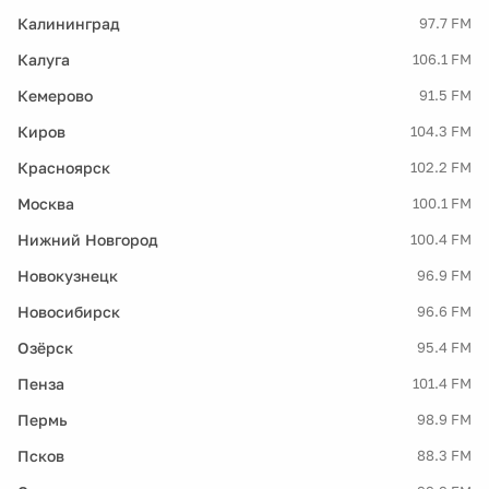
Калининград
97.7 FM
Калуга
106.1 FM
Кемерово
91.5 FM
Киров
104.3 FM
Красноярск
102.2 FM
Москва
100.1 FM
Нижний Новгород
100.4 FM
Новокузнецк
96.9 FM
Новосибирск
96.6 FM
Озёрск
95.4 FM
Пенза
101.4 FM
Пермь
98.9 FM
Псков
88.3 FM