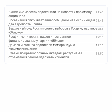
Акции «Самолета» подскочили на новостях про смену
22:48
акционера
Росавиация открывает авиасообщение из России еще в
22:48
два аэропорта Египта
Верховный суд России снял с выборов в Госдуму партию
19:53
«Яблоко»
Росфинмониторинг нашел иностранное
19:16
финансирование у партии «Яблоко»
Дамаск и Москва подписали меморандум о
19:16
взаимопонимании
Ставки по краткосрочным вкладам растут из-за
18:50
стремления банков удержать клиентов