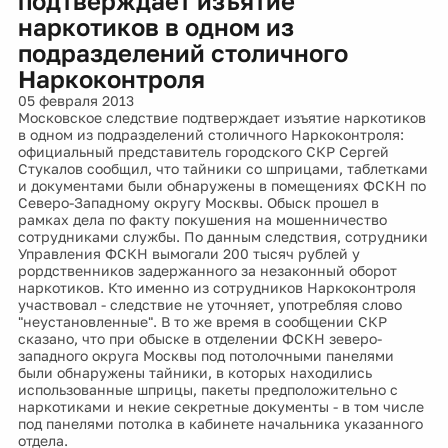
подтверждает изъятие
наркотиков в одном из
подразделений столичного
Наркоконтроля
05 февраля 2013
Московское следствие подтверждает изъятие наркотиков
в одном из подразделений столичного Наркоконтроля:
официальный представитель городского СКР Сергей
Стукалов сообщил, что тайники со шприцами, таблетками
и документами были обнаружены в помещениях ФСКН по
Северо-Западному округу Москвы. Обыск прошел в
рамках дела по факту покушения на мошенничество
сотрудниками службы. По данным следствия, сотрудники
Управления ФСКН вымогали 200 тысяч рублей у
рордственников задержанного за незаконный оборот
наркотиков. Кто именно из сотрудников Наркоконтроля
участвовал - следствие не уточняет, употребляя слово
"неустановленные". В то же время в сообщении СКР
сказано, что при обыске в отделении ФСКН зеверо-
западного округа Москвы под потолочными панелями
были обнаружены тайники, в которых находились
использованные шприцы, пакеты предположительно с
наркотиками и некие секретные документы - в том числе
под панелями потолка в кабинете начальника указанного
отдела.