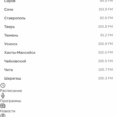
Саров
99.9 FM
Сочи
101.9 FM
Ставрополь
92.6 FM
Тверь
103.8 FM
Тюмень
91.2 FM
Усинск
100.9 FM
Ханты-Мансийск
102.0 FM
Чайковский
105.5 FM
Чита
105.7 FM
Шерегеш
105.3 FM
Расписание
Программы
Новости