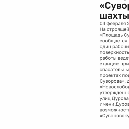
«Суво
шахт
04 февраля 
На строящей
«Площадь Су
сообщается 
один рабочи
поверхность
работы веде
станцию при
спасательны
проектах по
Суворова», 
«Новослобод
утвержденно
улиц Дурова
имени Дуров
возможность
«Суворовску