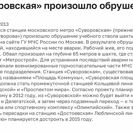
ровская» произошло обруш
ы
2013
ся станции московского метро «Суворовская» (прежне
ворова») произошло обрушение учебного ствола шахты
на сайте ГУ МЧС России по Москве. В результате обру
й, находившийся на месте аварии. Рабочий жив, его по
. Обвал произошел на глубине 65 метров в шахте, где с
т «Метрострой». Для устранения последствий аварии 
ехали военизированные горноспасательные части МЧС
е подразделения. Станция «Суворовская», существова
д названиями «Площадь Коммуны», «Суворовская площ
должна стать промежуточной станцией Кольцевой лин
ской» и «Проспектом мира». Согласно проекту планир
му в 2012 году, из «Суворовской» можно будет выйти 
 и Делегатской, а затем через подземный переход — к т
а или спортивному комплексу «Олимпийский». Также 
 пересадки на станцию «Достоевская» Люблинской ли
ю» планируется достроить в 2015 году.