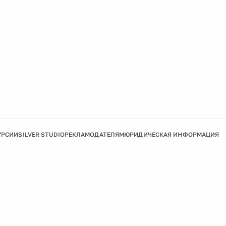
УРСИИ
SILVER STUDIO
РЕКЛАМОДАТЕЛЯМ
ЮРИДИЧЕСКАЯ ИНФОРМАЦИЯ