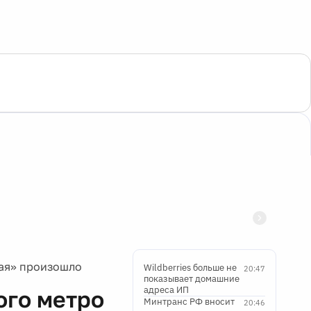
ая» произошло
Wildberries больше не
20:47
показывает домашние
адреса ИП
ого метро
Минтранс РФ вносит
20:46