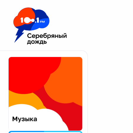
Москва 100.1 FM
Апатиты
Астрахань
Волгоград
Вологда
Екатеринбург
Иваново
Казань
Калининград
Калуга