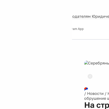
События
Контакты
О нас
Экскурсии
Silver Studio
Рекламодателям
Юридиче
Слушайте
App Store
Google Play
Telegram App
Серебряный
дождь
12+
Реклама
/
Новости
/
обрушение 
На ст