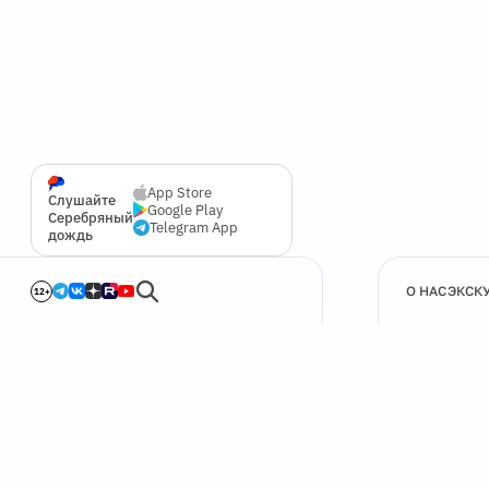
App Store
Слушайте
Google Play
Серебряный
Telegram App
дождь
О НАС
ЭКСК
12+