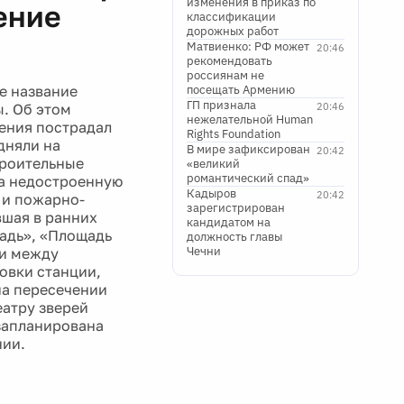
изменения в приказ по
ение
классификации
дорожных работ
Матвиенко: РФ может
20:46
рекомендовать
россиянам не
е название
посещать Армению
ГП признала
. Об этом
20:46
нежелательной Human
шения пострадал
Rights Foundation
дняли на
В мире зафиксирован
20:42
троительные
«великий
романтический спад»
на недостроенную
Кадыров
20:42
 и пожарно-
зарегистрирован
вшая в ранних
кандидатом на
адь», «Площадь
должность главы
Чечни
ии между
овки станции,
на пересечении
еатру зверей
запланирована
нии.