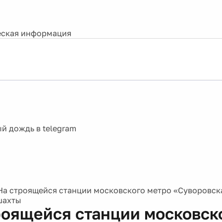
ская информация
На строящейся станции московского метро «Суворовск
шахты
роящейся станции московск