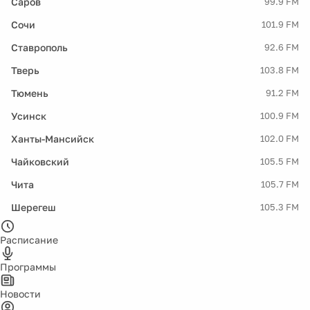
Саров
99.9 FM
Сочи
101.9 FM
Ставрополь
92.6 FM
Тверь
103.8 FM
Тюмень
91.2 FM
Усинск
100.9 FM
Ханты-Мансийск
102.0 FM
Чайковский
105.5 FM
Чита
105.7 FM
Шерегеш
105.3 FM
Расписание
Программы
Новости