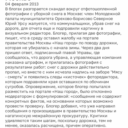
04 февраля 2013
В блогах разгорается скандал вокруг отфотошопленной
фотографии с уборкой снега в Москве: член Молодежной
палаты муниципалитета Орехово-Борисово Северное
Юрий Урсу жалуется, что коммунальщики, убрав снег на
дороге, для отчета еще и подправили картинку в
визуальном редакторе. Блогер, прилагая две фотографии,
пишет, что в среду оставил жалобу на портале
правительства Москвы «Наш город» по поводу дорожки,
которая не убиралась с начала зимы. Через два дня
пришел ответ, подписанный главой Управы, где
сообщалось, что дорога убрана, а управляющая компания
наказана штрафом, и прилагалась фотография с
результатами работ: снег с дорожки действительно
пропал, но вместе с ним исчезла надпись на заборе "Мясу
- смерть" и появились следы «кисточек» фоторедактора,
которым подравняли края оставшихся по обочинам
сугробов. Опровержение, которое блогер попытался
разместить на портале «Наш город», было отклонено
модератором с формулировкой: «сообщение не содержит
конкретных фактов, на основании которых возможно
провести проверку. Блогер добавил, что уже направил
сообщения о произошедшем в правительство Москвы и
нагатинскую межрайонную прокуратуру. Критики
удивляются таким шагам, поскольку дорожка, тем не
менее, оказалась расчищена, причем оперативно.