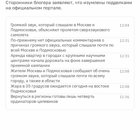
Сторонники блогера заявляют, что изумлены подделками
на официальном портале.
Громкий звук, который слышали в Москве и
13:04
Подмосковье, объясняют пролетом сверхзвукового
самолета
По-прежнему нет официальных комментариев о
12:31
причинах громкого звука, который слышали почти по
всей Москве и Подмосковью
Аренда квартир в городах с крупными научными
12:31
центрами начала дорожать на фоне завершения
приемной кампании
Жители Москвы и Подмосковья сообщают об очень
12:08
громком звуке, который слышали почти по всему
городу, а также в области
Жара в 35 градусов ожидается сегодня на востоке
12:08
Подмосковья
Вернуться в регионы готовы лишь четверть
11:36
ординаторов-целевиков