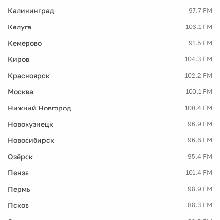
Калининград
97.7 FM
Калуга
106.1 FM
Кемерово
91.5 FM
Киров
104.3 FM
Красноярск
102.2 FM
Москва
100.1 FM
Нижний Новгород
100.4 FM
Новокузнецк
96.9 FM
Новосибирск
96.6 FM
Озёрск
95.4 FM
Пенза
101.4 FM
Пермь
98.9 FM
Псков
88.3 FM