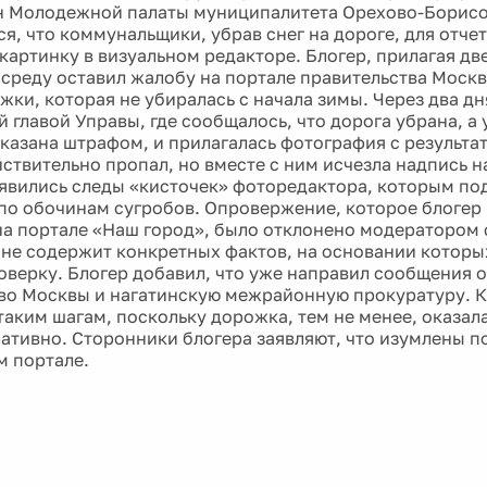
н Молодежной палаты муниципалитета Орехово-Борис
я, что коммунальщики, убрав снег на дороге, для отчет
картинку в визуальном редакторе. Блогер, прилагая дв
в среду оставил жалобу на портале правительства Моск
жки, которая не убиралась с начала зимы. Через два дн
 главой Управы, где сообщалось, что дорога убрана, а
казана штрафом, и прилагалась фотография с результат
ствительно пропал, но вместе с ним исчезла надпись на
оявились следы «кисточек» фоторедактора, которым по
по обочинам сугробов. Опровержение, которое блогер
на портале «Наш город», было отклонено модератором
не содержит конкретных фактов, на основании котор
оверку. Блогер добавил, что уже направил сообщения 
во Москвы и нагатинскую межрайонную прокуратуру. 
таким шагам, поскольку дорожка, тем не менее, оказал
ативно. Сторонники блогера заявляют, что изумлены п
 портале.