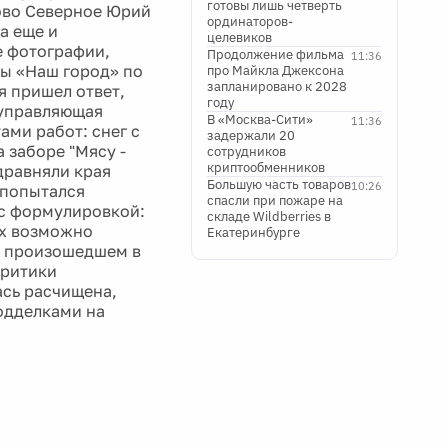
готовы лишь четверть
ово Северное Юрий
ординаторов-
а еще и
целевиков
е фотографии,
Продолжение фильма
11:36
вы «Наш город» по
про Майкла Джексона
запланировано к 2028
я пришел ответ,
году
 управляющая
В «Москва-Сити»
11:36
ами работ: снег с
задержали 20
 заборе "Мясу -
сотрудников
криптообменников
дравняли края
Большую часть товаров
10:26
 попытался
спасли при пожаре на
 с формулировкой:
складе Wildberries в
ых возможно
Екатеринбурге
о произошедшем в
Критики
ась расчищена,
одделками на