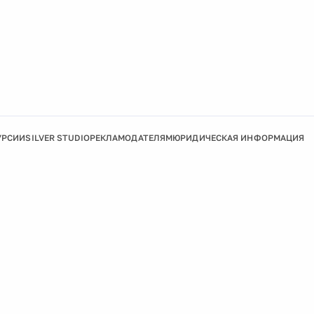
УРСИИ
SILVER STUDIO
РЕКЛАМОДАТЕЛЯМ
ЮРИДИЧЕСКАЯ ИНФОРМАЦИЯ