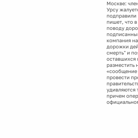
Москве: чле
Урсу жалуетс
подправили 
пишет, что 
поводу доро
подписанный
компания на
дорожки дей
смерть" и п
оставшихся 
разместить 
«сообщение 
провести пр
правительст
удивляются 
причем опер
официальном