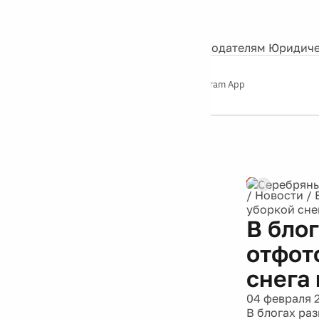
События
Контакты
О нас
Экскурсии
Silver Studio
Рекламодателям
Юридиче
Слушайте
App Store
Google Play
Telegram App
Серебряный
дождь
12+
Реклама
/
Новости
/
уборкой сне
В бло
отфот
снега
04 февраля 
В блогах ра