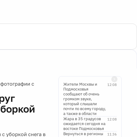
 фотографии с
Жители Москвы и
12:08
Подмосковья
сообщают об очень
руг
громком звуке,
который слышали
уборкой
почти по всему городу,
а также в области
Жара в 35 градусов
12:08
ожидается сегодня на
востоке Подмосковья
 с уборкой снега в
Вернуться в регионы
11:36