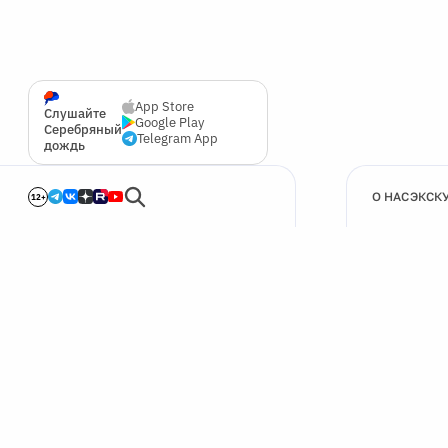
App Store
Слушайте
Google Play
Серебряный
Telegram App
дождь
О НАС
ЭКСК
12+