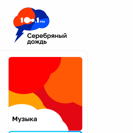
Москва 100.1 FM
Апатиты
Астрахань
Волгоград
Вологда
Екатеринбург
Иваново
Казань
Калининград
Калуга