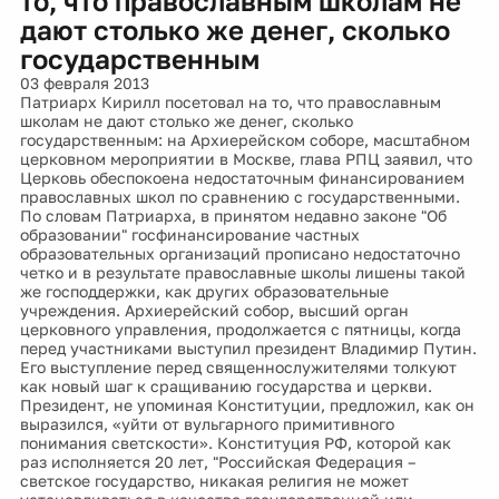
то, что православным школам не
дают столько же денег, сколько
государственным
03 февраля 2013
Патриарх Кирилл посетовал на то, что православным
школам не дают столько же денег, сколько
государственным: на Архиерейском соборе, масштабном
церковном мероприятии в Москве, глава РПЦ заявил, что
Церковь обеспокоена недостаточным финансированием
православных школ по сравнению с государственными.
По словам Патриарха, в принятом недавно законе "Об
образовании" госфинансирование частных
образовательных организаций прописано недостаточно
четко и в результате православные школы лишены такой
же господдержки, как других образовательные
учреждения. Архиерейский собор, высший орган
церковного управления, продолжается с пятницы, когда
перед участниками выступил президент Владимир Путин.
Его выступление перед священнослужителями толкуют
как новый шаг к сращиванию государства и церкви.
Президент, не упоминая Конституции, предложил, как он
выразился, «уйти от вульгарного примитивного
понимания светскости». Конституция РФ, которой как
раз исполняется 20 лет, "Российская Федерация –
светское государство, никакая религия не может