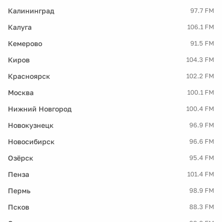
Калининград
97.7 FM
Калуга
106.1 FM
Кемерово
91.5 FM
Киров
104.3 FM
Красноярск
102.2 FM
Москва
100.1 FM
Нижний Новгород
100.4 FM
Новокузнецк
96.9 FM
Новосибирск
96.6 FM
Озёрск
95.4 FM
Пенза
101.4 FM
Пермь
98.9 FM
Псков
88.3 FM