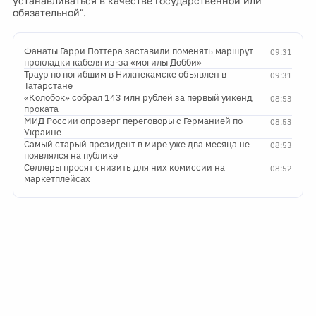
устанавливаться в качестве государственной или
обязательной".
Фанаты Гарри Поттера заставили поменять маршрут
09:31
прокладки кабеля из-за «могилы Добби»
Траур по погибшим в Нижнекамске объявлен в
09:31
Татарстане
«Колобок» собрал 143 млн рублей за первый уикенд
08:53
проката
МИД России опроверг переговоры с Германией по
08:53
Украине
Самый старый президент в мире уже два месяца не
08:53
появлялся на публике
Селлеры просят снизить для них комиссии на
08:52
маркетплейсах