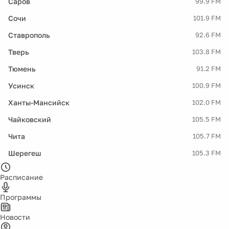
Саров
99.9 FM
Сочи
101.9 FM
Ставрополь
92.6 FM
Тверь
103.8 FM
Тюмень
91.2 FM
Усинск
100.9 FM
Ханты-Мансийск
102.0 FM
Чайковский
105.5 FM
Чита
105.7 FM
Шерегеш
105.3 FM
Расписание
Программы
Новости