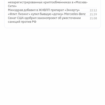
незарегистрированных криптообменниках в «Москва-
Сити»
Минздрав добавил в ЖНВЛП препарат «Энхерту»
22:12
«Флит Лизинг» купил бывшую «дочку» Mercedes-Benz
21:39
Сенат США одобрил законопроект об ужесточении
21:08
санкций против РФ