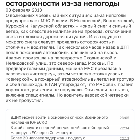
осторожности из-за непогоды
03 февраля 2013
О возможных чрезвычайных ситуациях из-за непогоды
предупреждает МЧС России. В Московской, Воронежской,
Курской и Калужской областях – мокрый снег и сильный
ветер, как следствие налипание на провода, отключения
света и сложная дорожная ситуация. Из-за идущего
мокрого снега следует проявлять осторожность и
столичным водителям. Так несколько часов назад в ДТП
попал пожарный автомобиль, спешивший на вызов.
Авария произошла на перекрестке Сходненской и
Нелидовской улиц, это северо-запад Москвы. По
предварительным данным, машина МЧС врезалась в
вазовскую «четверку», затем четверка столкнулась с
«семеркой», а пожарный атовомобиль вылетел на тротуар
и сбил пешехода. В ГАИ утверждают, что МЧСовцы правил
дорожного движения не нарушали. Они ехали на вызов,
включив спецсигналы. Но водитель вазовской четверки
их не пропустил.
ВДНХ может войти в основной список Всемирного
23:05
наследия ЮНЕСКО
Китай запустит первый регулярный контейнерный
22:34
маршрут в ЕС через Севморпуть
Более 20 человек задержаны по делу о
22:12