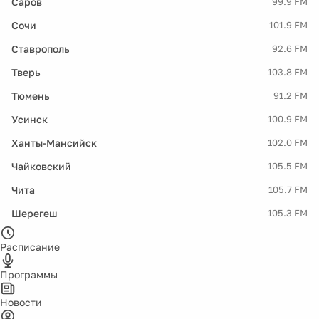
Саров
99.9 FM
Сочи
101.9 FM
Ставрополь
92.6 FM
Тверь
103.8 FM
Тюмень
91.2 FM
Усинск
100.9 FM
Ханты-Мансийск
102.0 FM
Чайковский
105.5 FM
Чита
105.7 FM
Шерегеш
105.3 FM
Расписание
Программы
Новости