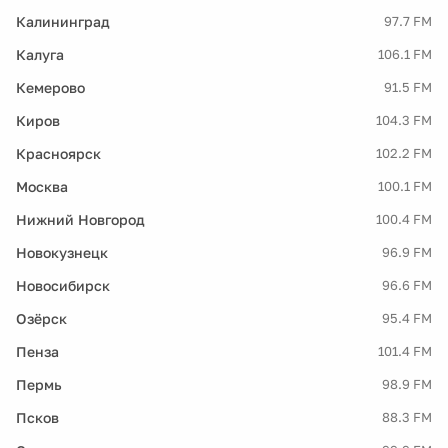
Калининград
97.7 FM
Калуга
106.1 FM
Кемерово
91.5 FM
Киров
104.3 FM
Красноярск
102.2 FM
Москва
100.1 FM
Нижний Новгород
100.4 FM
Новокузнецк
96.9 FM
Новосибирск
96.6 FM
Озёрск
95.4 FM
Пенза
101.4 FM
Пермь
98.9 FM
Псков
88.3 FM