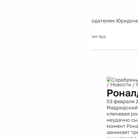
События
Контакты
О нас
Экскурсии
Silver Studio
Рекламодателям
Юридиче
Слушайте
App Store
Google Play
Telegram App
Серебряный
дождь
12+
Реклама
/
Новости
/
Ронал
03 февраля 
Мадридский "
ключевая ро
неудачно сыг
момент Ронал
занимает тр