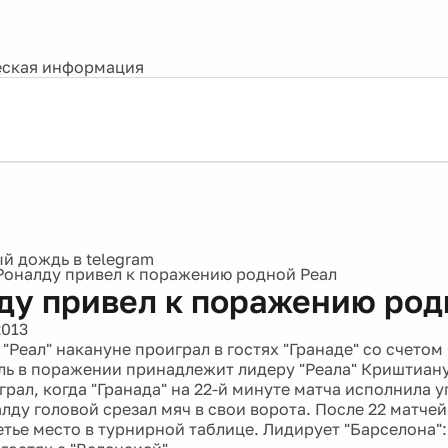
ская информация
Роналду привел к поражению родной Реал
ду привел к поражению род
2013
Реал" накануне проиграл в гостях "Гранаде" со счетом 
ль в поражении принадлежит лидеру "Реала" Криштиану
рал, когда "Гранада" на 22-й минуте матча исполнила уг
ду головой срезал мяч в свои ворота. После 22 матчей 
етье место в турнирной таблице. Лидирует "Барселона":