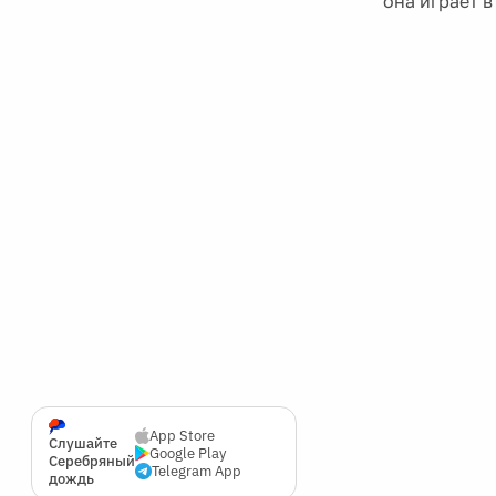
она играет в
App Store
Слушайте
Google Play
Серебряный
Telegram App
дождь