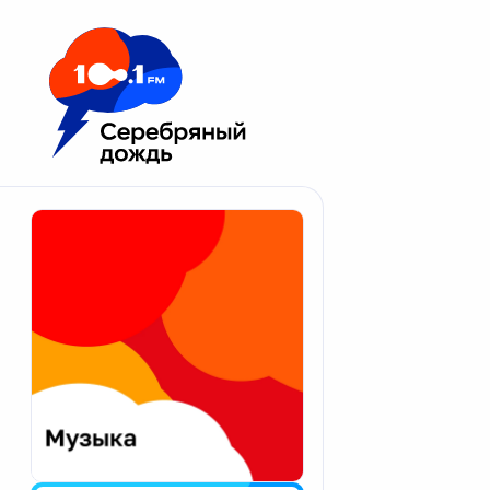
Москва 100.1 FM
Апатиты
Астрахань
Волгоград
Вологда
Екатеринбург
Иваново
Казань
Калининград
Калуга