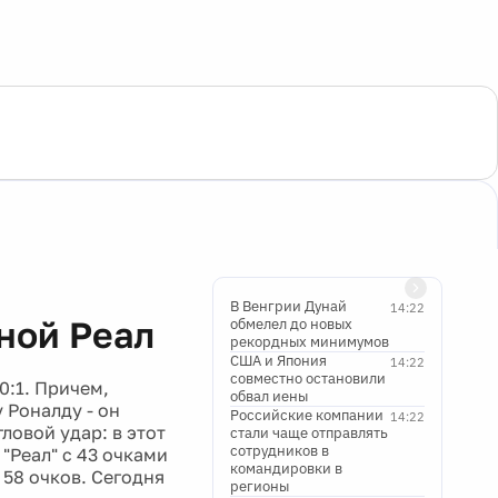
В Венгрии Дунай
14:22
ной Реал
обмелел до новых
рекордных минимумов
США и Япония
14:22
совместно остановили
0:1. Причем,
обвал иены
 Роналду - он
Российские компании
14:22
ловой удар: в этот
стали чаще отправлять
сотрудников в
"Реал" с 43 очками
командировки в
 58 очков. Сегодня
регионы