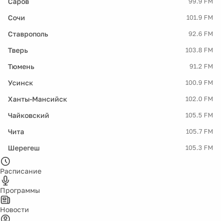
Саров
99.9 FM
Сочи
101.9 FM
Ставрополь
92.6 FM
Тверь
103.8 FM
Тюмень
91.2 FM
Усинск
100.9 FM
Ханты-Мансийск
102.0 FM
Чайковский
105.5 FM
Чита
105.7 FM
Шерегеш
105.3 FM
Расписание
Программы
Новости