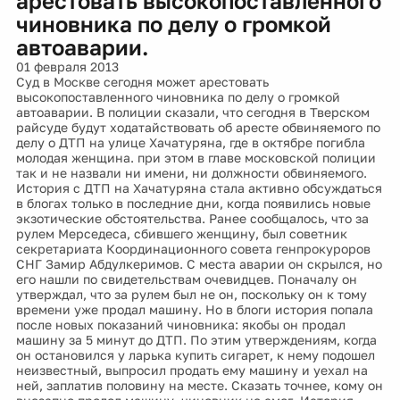
арестовать высокопоставленного
чиновника по делу о громкой
автоаварии.
01 февраля 2013
Суд в Москве сегодня может арестовать
высокопоставленного чиновника по делу о громкой
автоаварии. В полиции сказали, что сегодня в Тверском
райсуде будут ходатайствовать об аресте обвиняемого по
делу о ДТП на улице Хачатуряна, где в октябре погибла
молодая женщина. при этом в главе московской полиции
так и не назвали ни имени, ни должности обвиняемого.
История с ДТП на Хачатуряна стала активно обсуждаться
в блогах только в последние дни, когда появились новые
экзотические обстоятельства. Ранее сообщалось, что за
рулем Мерседеса, сбившего женщину, был советник
секретариата Координационного совета генпрокуроров
СНГ Замир Абдулкеримов. С места аварии он скрылся, но
его нашли по свидетельствам очевидцев. Поначалу он
утверждал, что за рулем был не он, поскольку он к тому
времени уже продал машину. Но в блоги история попала
после новых показаний чиновника: якобы он продал
машину за 5 минут до ДТП. По этим утверждениям, когда
он остановился у ларька купить сигарет, к нему подошел
неизвестный, выпросил продать ему машину и уехал на
ней, заплатив половину на месте. Сказать точнее, кому он