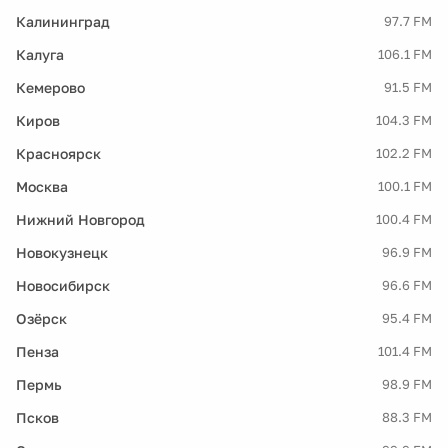
Калининград
97.7 FM
Калуга
106.1 FM
Кемерово
91.5 FM
Киров
104.3 FM
Красноярск
102.2 FM
Москва
100.1 FM
Нижний Новгород
100.4 FM
Новокузнецк
96.9 FM
Новосибирск
96.6 FM
Озёрск
95.4 FM
Пенза
101.4 FM
Пермь
98.9 FM
Псков
88.3 FM