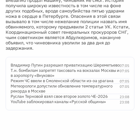
внезапно продол машину, чиновник не смог. История
получила широкую известность в том числе на фоне
других подобных, вроде самоубийства пятью ударами
ножа в сердце в Петербурге. Опасения в этой связи
вызывало в том числе нежелание полиции назвать имя
обвиняемого, которому предъявили 2 статьи УК. Кстати,
Координационный совет генеральных прокуроров СНГ,
чьим советником является Абдулкеримов, накануне
объявил, что чинеовника уволили за два дня до
задержания.
Владимир Путин разрешил приватизацию Шереметьево
07:05
Т.н. бомбилам запретят таксовать на вокзалах Москвы и
07:05
в аэропорту «Внуково»
Режим ЧС ввели в Смоленской области из-за урагана
07:05
Метеорологи допустили обновление температурного
07:05
рекорда в Москве
Руслан Терновой взял свое второе золото ЧЕ-2026
23:08
YouTube заблокировал каналы «Русской общины»
23:08