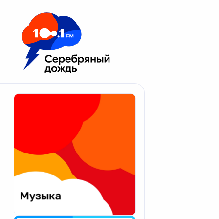
Москва 100.1 FM
Апатиты
Астрахань
Волгоград
Вологда
Екатеринбург
Иваново
Казань
Калининград
Калуга