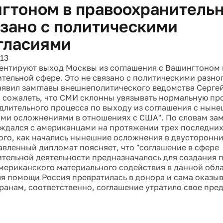
гтоном в правоохранитель
язано с политическими
гласиями
13
нтируют выход Москвы из соглашения с Вашингтоном 
тельной сфере. Это не связано с политическими разно
заявил замглавы внешнеполитического ведомства Сергей
 сожалеть, что СМИ склонны увязывать нормальную пр
длительного процесса по выходу из соглашения с нын
ми осложнениями в отношениях с США". По словам зам
ждался с американцами на протяжении трех последних л
того, как начались нынешние осложнения в двусторонн
вленный дипломат поясняет, что "соглашение в сфере
тельной деятельности предназначалось для создания 
мериканского материального содействия в данной обл
ля помощи Россия превратилась в донора и сама оказы
ранам, соответственно, соглашение утратило свое пре