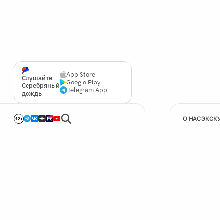
App Store
Слушайте
Google Play
Серебряный
Telegram App
дождь
О НАС
ЭКСК
12+