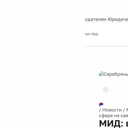
События
Контакты
О нас
Экскурсии
Silver Studio
Рекламодателям
Юридиче
Слушайте
App Store
Google Play
Telegram App
Серебряный
дождь
12+
Реклама
/
Новости
/
сфере не св
МИД: 