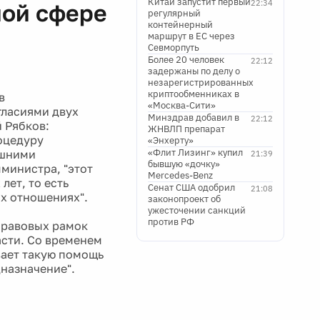
Китай запустит первый
22:34
ной сфере
регулярный
контейнерный
маршрут в ЕС через
Севморпуть
Более 20 человек
22:12
задержаны по делу о
незарегистрированных
криптообменниках в
в
«Москва-Сити»
гласиями двух
Минздрав добавил в
22:12
 Рябков:
ЖНВЛП препарат
оцедуру
«Энхерту»
«Флит Лизинг» купил
ешними
21:39
бывшую «дочку»
министра, "этот
Mercedes-Benz
ет, то есть
Сенат США одобрил
21:08
их отношениях".
законопроект об
ужесточении санкций
против РФ
правовых рамок
асти. Со временем
вает такую помощь
дназначение".