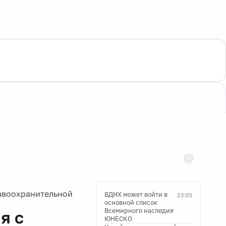
авоохранительной
ВДНХ может войти в
23:05
основной список
Всемирного наследия
я с
ЮНЕСКО