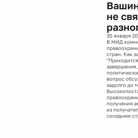
Вашин
не св
разно
30 января 20
В МИД комме
правоохрани
стран. Как 
"Приходится
завершения 
политически
вопрос обсу
задолго до 
Высокопоста
правоохрани
получения а
из получате
соседним ст