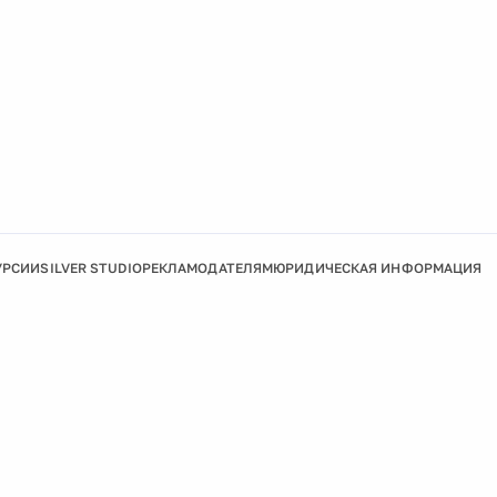
УРСИИ
SILVER STUDIO
РЕКЛАМОДАТЕЛЯМ
ЮРИДИЧЕСКАЯ ИНФОРМАЦИЯ