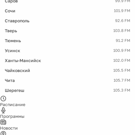
Саров
99.9 FM
Сочи
101.9 FM
Ставрополь
92.6 FM
Тверь
103.8 FM
Тюмень
91.2 FM
Усинск
100.9 FM
Ханты-Мансийск
102.0 FM
Чайковский
105.5 FM
Чита
105.7 FM
Шерегеш
105.3 FM
Расписание
Программы
Новости