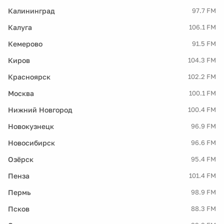
Калининград
97.7 FM
Калуга
106.1 FM
Кемерово
91.5 FM
Киров
104.3 FM
Красноярск
102.2 FM
Москва
100.1 FM
Нижний Новгород
100.4 FM
Новокузнецк
96.9 FM
Новосибирск
96.6 FM
Озёрск
95.4 FM
Пенза
101.4 FM
Пермь
98.9 FM
Псков
88.3 FM