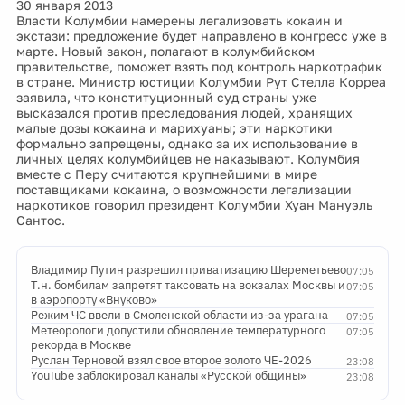
30 января 2013
Власти Колумбии намерены легализовать кокаин и
экстази: предложение будет направлено в конгресс уже в
марте. Новый закон, полагают в колумбийском
правительстве, поможет взять под контроль наркотрафик
в стране. Министр юстиции Колумбии Рут Стелла Корреа
заявила, что конституционный суд страны уже
высказался против преследования людей, хранящих
малые дозы кокаина и марихуаны; эти наркотики
формально запрещены, однако за их использование в
личных целях колумбийцев не наказывают. Колумбия
вместе с Перу считаются крупнейшими в мире
поставщиками кокаина, о возможности легализации
наркотиков говорил президент Колумбии Хуан Мануэль
Сантос.
Владимир Путин разрешил приватизацию Шереметьево
07:05
Т.н. бомбилам запретят таксовать на вокзалах Москвы и
07:05
в аэропорту «Внуково»
Режим ЧС ввели в Смоленской области из-за урагана
07:05
Метеорологи допустили обновление температурного
07:05
рекорда в Москве
Руслан Терновой взял свое второе золото ЧЕ-2026
23:08
YouTube заблокировал каналы «Русской общины»
23:08