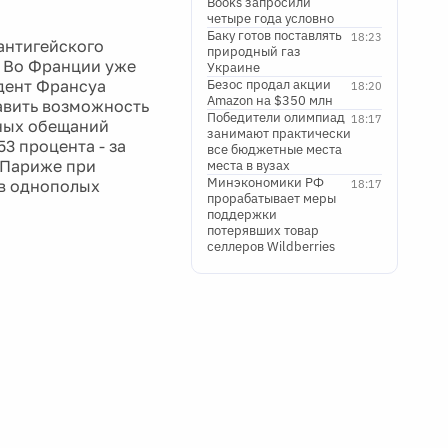
Books запросили
четыре года условно
Баку готов поставлять
18:23
антигейского
природный газ
. Во Франции уже
Украине
дент Франсуа
Безос продал акции
18:20
Amazon на $350 млн
авить возможность
Победители олимпиад
18:17
рных обещаний
занимают практически
3 процента - за
все бюджетные места
 Париже при
места в вузах
Минэкономики РФ
ив однополых
18:17
прорабатывает меры
поддержки
потерявших товар
селлеров Wildberries