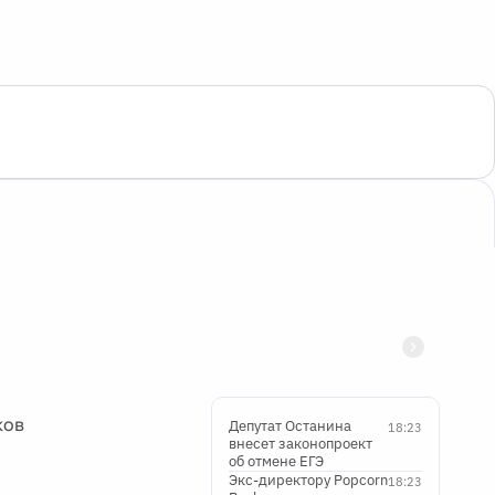
ков
Депутат Останина
18:23
внесет законопроект
об отмене ЕГЭ
Экс-директору Popcorn
18:23