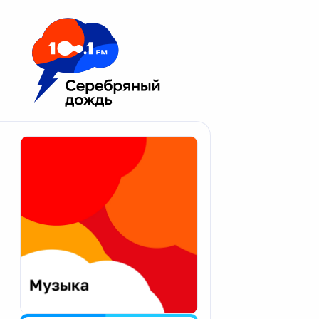
Москва 100.1 FM
Апатиты
Астрахань
Волгоград
Вологда
Екатеринбург
Иваново
Казань
Калининград
Калуга