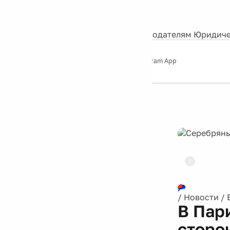
События
Контакты
О нас
Экскурсии
Silver Studio
Рекламодателям
Юридиче
Слушайте
App Store
Google Play
Telegram App
Серебряный
дождь
12+
Реклама
/
Новости
/
В Пар
сторо