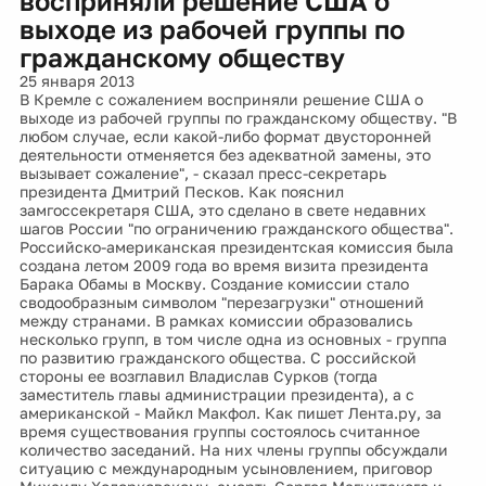
восприняли решение США о
выходе из рабочей группы по
гражданскому обществу
25 января 2013
В Кремле с сожалением восприняли решение США о
выходе из рабочей группы по гражданскому обществу. "В
любом случае, если какой-либо формат двусторонней
деятельности отменяется без адекватной замены, это
вызывает сожаление", - сказал пресс-секретарь
президента Дмитрий Песков. Как пояснил
замгоссекретаря США, это сделано в свете недавних
шагов России "по ограничению гражданского общества".
Российско-американская президентская комиссия была
создана летом 2009 года во время визита президента
Барака Обамы в Москву. Создание комиссии стало
сводообразным символом "перезагрузки" отношений
между странами. В рамках комиссии образовались
несколько групп, в том числе одна из основных - группа
по развитию гражданского общества. С российской
стороны ее возглавил Владислав Сурков (тогда
заместитель главы администрации президента), а с
американской - Майкл Макфол. Как пишет Лента.ру, за
время существования группы состоялось считанное
количество заседаний. На них члены группы обсуждали
ситуацию с международным усыновлением, приговор