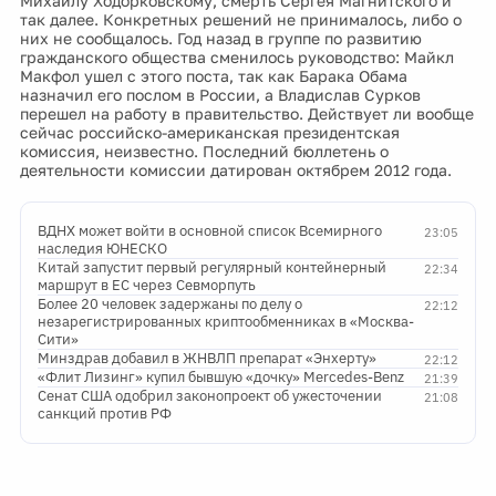
Михаилу Ходорковскому, смерть Сергея Магнитского и
так далее. Конкретных решений не принималось, либо о
них не сообщалось. Год назад в группе по развитию
гражданского общества сменилось руководство: Майкл
Макфол ушел с этого поста, так как Барака Обама
назначил его послом в России, а Владислав Сурков
перешел на работу в правительство. Действует ли вообще
сейчас российско-американская президентская
комиссия, неизвестно. Последний бюллетень о
деятельности комиссии датирован октябрем 2012 года.
ВДНХ может войти в основной список Всемирного
23:05
наследия ЮНЕСКО
Китай запустит первый регулярный контейнерный
22:34
маршрут в ЕС через Севморпуть
Более 20 человек задержаны по делу о
22:12
незарегистрированных криптообменниках в «Москва-
Сити»
Минздрав добавил в ЖНВЛП препарат «Энхерту»
22:12
«Флит Лизинг» купил бывшую «дочку» Mercedes-Benz
21:39
Сенат США одобрил законопроект об ужесточении
21:08
санкций против РФ