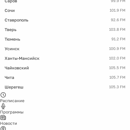
Саров
99.9 FM
Сочи
101.9 FM
Ставрополь
92.6 FM
Тверь
103.8 FM
Тюмень
91.2 FM
Усинск
100.9 FM
Ханты-Мансийск
102.0 FM
Чайковский
105.5 FM
Чита
105.7 FM
Шерегеш
105.3 FM
Расписание
Программы
Новости