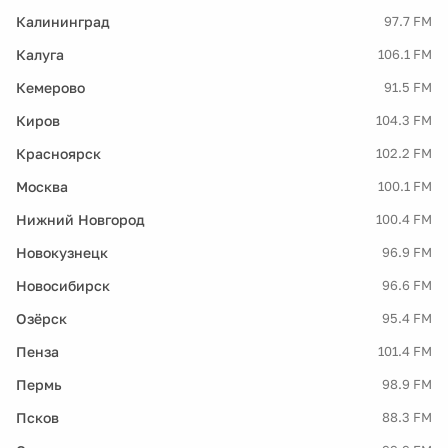
Калининград
97.7 FM
Калуга
106.1 FM
Кемерово
91.5 FM
Киров
104.3 FM
Красноярск
102.2 FM
Москва
100.1 FM
Нижний Новгород
100.4 FM
Новокузнецк
96.9 FM
Новосибирск
96.6 FM
Озёрск
95.4 FM
Пенза
101.4 FM
Пермь
98.9 FM
Псков
88.3 FM