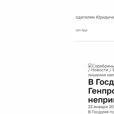
События
Контакты
О нас
Экскурсии
Silver Studio
Рекламодателям
Юридиче
Слушайте
App Store
Google Play
Telegram App
Серебряный
дождь
12+
Реклама
/
Новости
/
лишения неп
В Гос
Генпр
непри
23 января 20
В Госдуме п