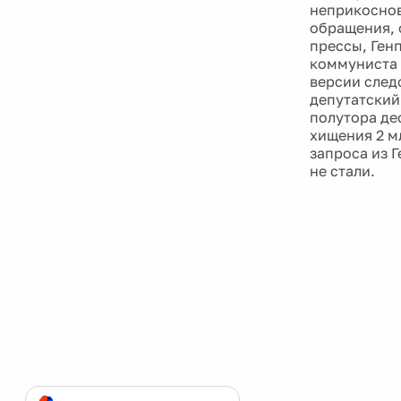
неприкоснов
обращения, 
прессы, Ген
коммуниста 
версии след
депутатский
полутора де
хищения 2 м
запроса из 
не стали.