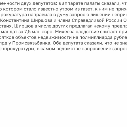
енности двух депутатов: в аппарате палаты сказали, ч
о котором стало известно утром из газет, к ним не при
прокуратура направила в думу запрос о лишении непр
Константина Ширшова и члена Справедливой России О
ствия, Ширшов в числе других предлагал некому пред
 мандат за 7,5 млн евро. Михеева следствие считает пр
сятков объектов недвижимости на полмиллиарда рубле
лрд у Промсвязьбанка. Оба депутата сказали, что не зн
Генпрокуратуры; в самом ведомстве направление запр