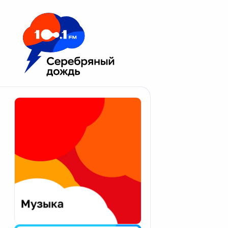
Москва 100.1 FM
Апатиты
Астрахань
Волгоград
Вологда
Екатеринбург
Иваново
Казань
Калининград
Калуга