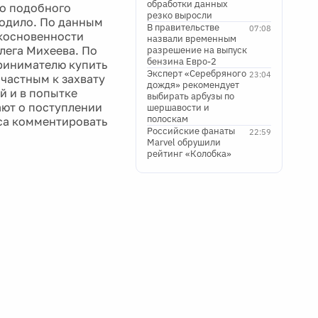
обработки данных
то подобного
резко выросли
ходило. По данным
В правительстве
07:08
икосновенности
назвали временным
лега Михеева. По
разрешение на выпуск
бензина Евро-2
принимателю купить
Эксперт «Серебряного
23:04
ичастным к захвату
дождя» рекомендует
й и в попытке
выбирать арбузы по
ают о поступлении
шершавости и
полоскам
оса комментировать
Российские фанаты
22:59
Marvel обрушили
рейтинг «Колобка»