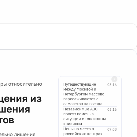
уры относительно
Путешествующие
08:16
между Москвой и
Петербургом массово
щения из
пересаживаются с
самолетов на поезда
ишения
Независимые АЗС
08:16
просят помочь в
тов
ситуации с топливным
кризисом
Цены на места в
07:08
тельно лишения
российских центрах