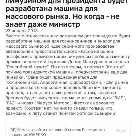
лимузином для президента будет
разработана машина для
массового рынка. Но когда - не
знает даже министр
23 января 2013
Вместе с отечественным лимузином для президента будет
разработана машина для госчиновников и аналог для
массового рынка: об идее серийного производстве
автомобилей представительского класса на одной
платформе с президентским лимузином сообщил министр
промышленности и торговли Денис Мантуров в интервью
"Российской газете". По его словам, в проекте "Кортеж",
помимо президентской машины, предусмотрены еще две
линейки. "Одна будет предназначаться для
госчиновников. Аналогичная, с доработками, - для рынка
и продаваться в массовом порядке. Впрочем, министр
признал, что еще нет даже решения о том, какой из
брендов будет выпускать эти машины: упомянуты "ЗИЛ",
"ГАЗ" и новая "Маруся Моторс". Жестких сроков по
проекту "Кортеж" нет; министр сказал только, что,
возможно, к лету станет понятен хотя бы сценарий.
ВДНХ может войти в основной список Всемирного
23:05
наследия ЮНЕСКО