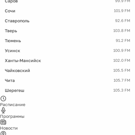
Саров
99.9 FM
Сочи
101.9 FM
Ставрополь
92.6 FM
Тверь
103.8 FM
Тюмень
91.2 FM
Усинск
100.9 FM
Ханты-Мансийск
102.0 FM
Чайковский
105.5 FM
Чита
105.7 FM
Шерегеш
105.3 FM
Расписание
Программы
Новости