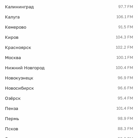
Калининград
97.7 FM
Калуга
106.1 FM
Кемерово
91.5 FM
Киров
104.3 FM
Красноярск
102.2 FM
Москва
100.1 FM
Нижний Новгород
100.4 FM
Новокузнецк
96.9 FM
Новосибирск
96.6 FM
Озёрск
95.4 FM
Пенза
101.4 FM
Пермь
98.9 FM
Псков
88.3 FM