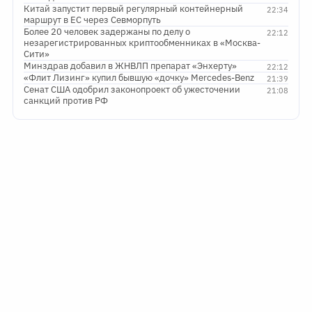
Китай запустит первый регулярный контейнерный
22:34
маршрут в ЕС через Севморпуть
Более 20 человек задержаны по делу о
22:12
незарегистрированных криптообменниках в «Москва-
Сити»
Минздрав добавил в ЖНВЛП препарат «Энхерту»
22:12
«Флит Лизинг» купил бывшую «дочку» Mercedes-Benz
21:39
Сенат США одобрил законопроект об ужесточении
21:08
санкций против РФ