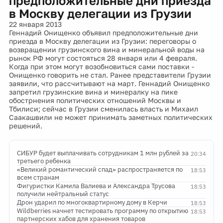
предположительные дни приезда
в Москву делегации из Грузии
22 января 2013
Геннадий Онищенко объявил предположительные дни
приезда в Москву делегации из Грузии: переговоры о
возвращении грузинского вина и минеральной воды на
рынок РФ могут состояться 28 января или 4 февраля.
Когда при этом могут возобновиться сами поставки -
Онищенко говорить не стал. Ранее представители Грузии
заявили, что рассчитывают на март. Геннадий Онищенко
запретил грузинские вина и минералку на пике
обострнения политических отношений Москвы и
Тбилиси; сейчас в Грузии сменилась власть и Михаил
Саакашвили не может принимать заметных политических
решений.
СИБУР будет выплачивать сотрудникам 1 млн рублей за
20:34
третьего ребенка
«Великий романтический спад» распространяется по
18:53
всем странам
Фигуристки Камила Валиева и Александра Трусова
18:53
получили нейтральный статус
Дрон ударил по многоквартирному дому в Керчи
18:53
Wildberries начнет тестировать программу по открытию
18:53
партнерских хабов для хранения товаров