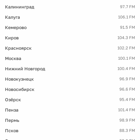
Калининград
97.7 FM
Калуга
106.1 FM
Кемерово
91.5 FM
Киров
104.3 FM
Красноярск
102.2 FM
Москва
100.1 FM
Нижний Новгород
100.4 FM
Новокузнецк
96.9 FM
Новосибирск
96.6 FM
Озёрск
95.4 FM
Пенза
101.4 FM
Пермь
98.9 FM
Псков
88.3 FM