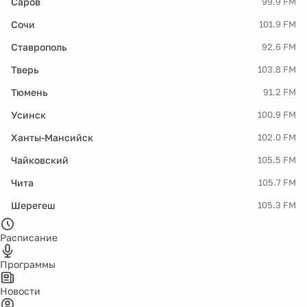
Саров
99.9 FM
Сочи
101.9 FM
Ставрополь
92.6 FM
Тверь
103.8 FM
Тюмень
91.2 FM
Усинск
100.9 FM
Ханты-Мансийск
102.0 FM
Чайковский
105.5 FM
Чита
105.7 FM
Шерегеш
105.3 FM
Расписание
Программы
Новости