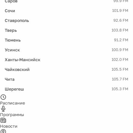
Саров
99.9 FM
Сочи
101.9 FM
Ставрополь
92.6 FM
Тверь
103.8 FM
Тюмень
91.2 FM
Усинск
100.9 FM
Ханты-Мансийск
102.0 FM
Чайковский
105.5 FM
Чита
105.7 FM
Шерегеш
105.3 FM
Расписание
Программы
Новости