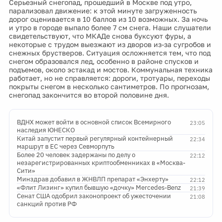
Серьезный снегопад, прошедший в Москве под утро,
парализовал движение: к этой минуте загруженность
дорог оценивается в 10 баллов из 10 возможных. За ночь
и утро в городе выпало более 7 см снега. Наши слушатели
свидетельствуют, что МКАДе снова буксуют фуры, а
некоторые с трудом выезжают из дворов из-за сугробов и
снежных брустверов. Ситуация осложняется тем, что под
снегом образовался лед, особенно в районе спусков и
подъемов, около эстакад и мостов. Коммунальная техника
работает, но не справляется: дороги, тротуары, переходы
покрыты снегом в несколько сантиметров. По прогнозам,
снегопад закончится во второй половине дня.
ВДНХ может войти в основной список Всемирного
23:05
наследия ЮНЕСКО
Китай запустит первый регулярный контейнерный
22:34
маршрут в ЕС через Севморпуть
Более 20 человек задержаны по делу о
22:12
незарегистрированных криптообменниках в «Москва-
Сити»
Минздрав добавил в ЖНВЛП препарат «Энхерту»
22:12
«Флит Лизинг» купил бывшую «дочку» Mercedes-Benz
21:39
Сенат США одобрил законопроект об ужесточении
21:08
санкций против РФ