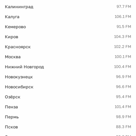
Калининград
97.7 FM
Калуга
106.1 FM
Кемерово
91.5 FM
Киров
104.3 FM
Красноярск
102.2 FM
Москва
100.1 FM
Нижний Новгород
100.4 FM
Новокузнецк
96.9 FM
Новосибирск
96.6 FM
Озёрск
95.4 FM
Пенза
101.4 FM
Пермь
98.9 FM
Псков
88.3 FM