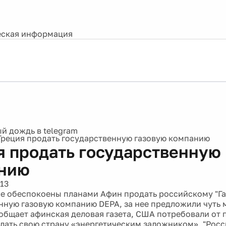
ская информация
Греция продать государственную газовую компанию
я продать государственную
нию
13
е обеспокоены планами Афин продать российскому "Г
нную газовую компанию DEPA, за нее предложили чуть 
ообщает афинская деловая газета, США потребовали от 
елать свою страну «энергетическим заложником». "Рос