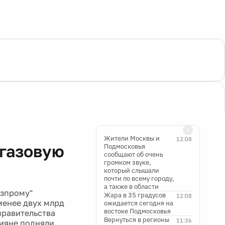
Жители Москвы и
12:08
 газовую
Подмосковья
сообщают об очень
громком звуке,
который слышали
почти по всему городу,
а также в области
азпрому"
Жара в 35 градусов
12:08
менее двух млрд
ожидается сегодня на
востоке Подмосковья
правительства
Вернуться в регионы
11:36
сияне подняли