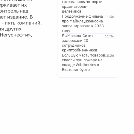
готовы лишь четверть
еркивает их
ординаторов-
онтроль над
целевиков
ет издание. В
Продолжение фильма
11:36
про Майкла Джексона
 - пять компаний.
запланировано к 2028
я других
году
«Негуснефти»,
В «Москва-Сити»
11:36
задержали 20
сотрудников
криптообменников
Большую часть товаров
10:26
спасли при пожаре на
складе Wildberries в
Екатеринбурге