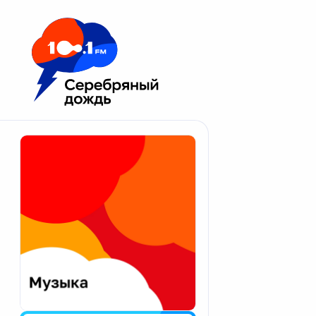
Москва 100.1 FM
Апатиты
Астрахань
Волгоград
Вологда
Екатеринбург
Иваново
Казань
Калининград
Калуга