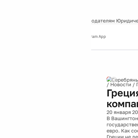
События
Контакты
О нас
Экскурсии
Silver Studio
Рекламодателям
Юридиче
Слушайте
App Store
Google Play
Telegram App
Серебряный
дождь
12+
Реклама
/
Новости
/
Греци
компа
20 января 20
В Вашингтон
государстве
евро. Как с
Греции не д