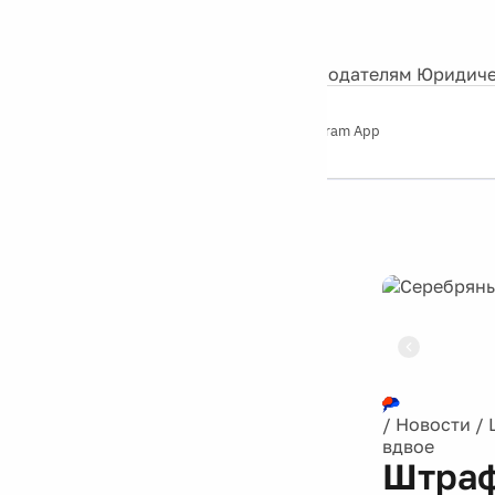
События
Контакты
О нас
Экскурсии
Silver Studio
Рекламодателям
Юридиче
Слушайте
App Store
Google Play
Telegram App
Серебряный
дождь
12+
Реклама
/
Новости
/
вдвое
Штраф