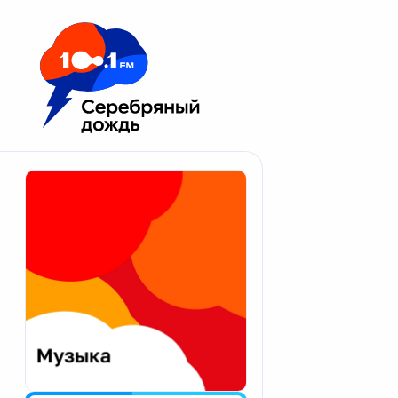
Москва 100.1 FM
Апатиты
Астрахань
Волгоград
Вологда
Екатеринбург
Иваново
Казань
Калининград
Калуга