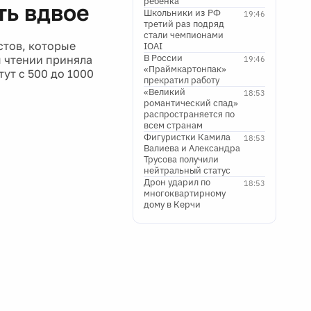
ребенка
ть вдвое
Школьники из РФ
19:46
третий раз подряд
стали чемпионами
стов, которые
IOAI
В России
м чтении приняла
19:46
«Праймкартонпак»
ут с 500 до 1000
прекратил работу
«Великий
18:53
романтический спад»
распространяется по
всем странам
Фигуристки Камила
18:53
Валиева и Александра
Трусова получили
нейтральный статус
Дрон ударил по
18:53
многоквартирному
дому в Керчи