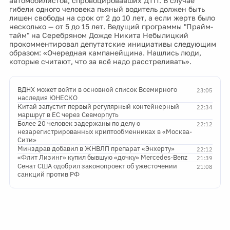
автомобилистов, спровоцировавших ДТП. В случае
гибели одного человека пьяный водитель должен быть
лишен свободы на срок от 2 до 10 лет, а если жертв было
несколько — от 5 до 15 лет. Ведущий программы "Прайм-
тайм" на Серебряном Дожде Никита Небылицкий
прокомментировал депутатские инициативы следующим
образом: «Очередная кампанейщина. Нашлись люди,
которые считают, что за всё надо расстреливать».
ВДНХ может войти в основной список Всемирного
23:05
наследия ЮНЕСКО
Китай запустит первый регулярный контейнерный
22:34
маршрут в ЕС через Севморпуть
Более 20 человек задержаны по делу о
22:12
незарегистрированных криптообменниках в «Москва-
Сити»
Минздрав добавил в ЖНВЛП препарат «Энхерту»
22:12
«Флит Лизинг» купил бывшую «дочку» Mercedes-Benz
21:39
Сенат США одобрил законопроект об ужесточении
21:08
санкций против РФ