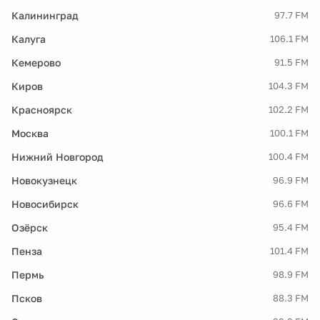
Калининград
97.7 FM
Калуга
106.1 FM
Кемерово
91.5 FM
Киров
104.3 FM
Красноярск
102.2 FM
Москва
100.1 FM
Нижний Новгород
100.4 FM
Новокузнецк
96.9 FM
Новосибирск
96.6 FM
Озёрск
95.4 FM
Пенза
101.4 FM
Пермь
98.9 FM
Псков
88.3 FM