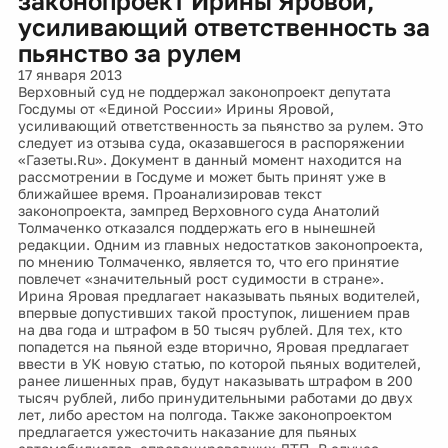
законопроект Ирины Яровой,
усиливающий ответственность за
пьянство за рулем
17 января 2013
Верховный суд не поддержал законопроект депутата
Госдумы от «Единой России» Ирины Яровой,
усиливающий ответственность за пьянство за рулем. Это
следует из отзыва суда, оказавшегося в распоряжении
«Газеты.Ru». Документ в данный момент находится на
рассмотрении в Госдуме и может быть принят уже в
ближайшее время. Проанализировав текст
законопроекта, зампред Верховного суда Анатолий
Толмаченко отказался поддержать его в нынешней
редакции. Одним из главных недостатков законопроекта,
по мнению Толмаченко, является то, что его принятие
повлечет «значительный рост судимости в стране».
Ирина Яровая предлагает наказывать пьяных водителей,
впервые допустивших такой проступок, лишением прав
на два года и штрафом в 50 тысяч рублей. Для тех, кто
попадется на пьяной езде вторично, Яровая предлагает
ввести в УК новую статью, по которой пьяных водителей,
ранее лишенных прав, будут наказывать штрафом в 200
тысяч рублей, либо принудительными работами до двух
лет, либо арестом на полгода. Также законопроектом
предлагается ужесточить наказание для пьяных