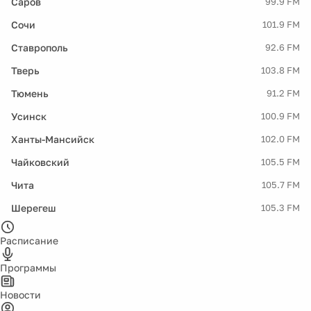
Саров
99.9 FM
Сочи
101.9 FM
Ставрополь
92.6 FM
Тверь
103.8 FM
Тюмень
91.2 FM
Усинск
100.9 FM
Ханты-Мансийск
102.0 FM
Чайковский
105.5 FM
Чита
105.7 FM
Шерегеш
105.3 FM
Расписание
Программы
Новости