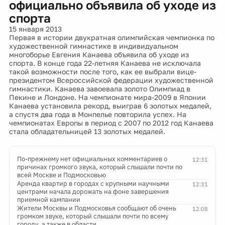
официально объявила об уходе из
спорта
15 января 2013
Первая в истории двукратная олимпийская чемпионка по
художественной гимнастике в индивидуальном
многоборье Евгения Канаева объявила об уходе из
спорта. В конце года 22-летняя Канаева не исключала
такой возможности после того, как ее выбрали вице-
президентом Всероссийской федерации художественной
гимнастики. Канаева завоевала золото Олимпиад в
Пекине и Лондоне. На чемпионате мира-2009 в Японии
Канаева установила рекорд, выиграв 6 золотых медалей,
а спустя два года в Монпелье повторила успех. На
чемпионатах Европы в период с 2007 по 2012 год Канаева
стала обладательницей 13 золотых медалей.
По-прежнему нет официальных комментариев о
12:31
причинах громкого звука, который слышали почти по
всей Москве и Подмосковью
Аренда квартир в городах с крупными научными
12:31
центрами начала дорожать на фоне завершения
приемной кампании
Жители Москвы и Подмосковья сообщают об очень
12:08
громком звуке, который слышали почти по всему
городу, а также в области