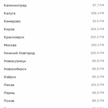
Калининград
97.7 FM
Калуга
106.1 FM
Кемерово
91.5 FM
Киров
104.3 FM
Красноярск
102.2 FM
Москва
100.1 FM
Нижний Новгород
100.4 FM
Новокузнецк
96.9 FM
Новосибирск
96.6 FM
Озёрск
95.4 FM
Пенза
101.4 FM
Пермь
98.9 FM
Псков
88.3 FM