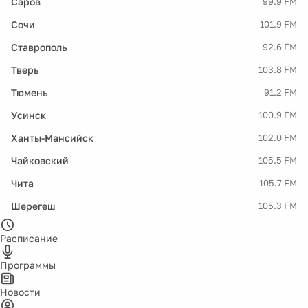
Саров
99.9 FM
Сочи
101.9 FM
Ставрополь
92.6 FM
Тверь
103.8 FM
Тюмень
91.2 FM
Усинск
100.9 FM
Ханты-Мансийск
102.0 FM
Чайковский
105.5 FM
Чита
105.7 FM
Шерегеш
105.3 FM
Расписание
Программы
Новости