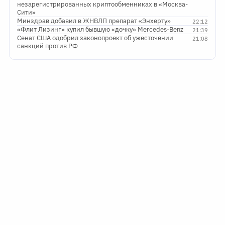
незарегистрированных криптообменниках в «Москва-
Сити»
Минздрав добавил в ЖНВЛП препарат «Энхерту»
22:12
«Флит Лизинг» купил бывшую «дочку» Mercedes-Benz
21:39
Сенат США одобрил законопроект об ужесточении
21:08
санкций против РФ