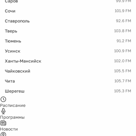
Саров
99.9 FM
Сочи
101.9 FM
Ставрополь
92.6 FM
Тверь
103.8 FM
Тюмень
91.2 FM
Усинск
100.9 FM
Ханты-Мансийск
102.0 FM
Чайковский
105.5 FM
Чита
105.7 FM
Шерегеш
105.3 FM
Расписание
Программы
Новости