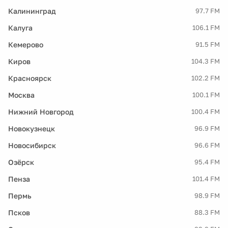
Калининград
97.7 FM
Калуга
106.1 FM
Кемерово
91.5 FM
Киров
104.3 FM
Красноярск
102.2 FM
Москва
100.1 FM
Нижний Новгород
100.4 FM
Новокузнецк
96.9 FM
Новосибирск
96.6 FM
Озёрск
95.4 FM
Пенза
101.4 FM
Пермь
98.9 FM
Псков
88.3 FM