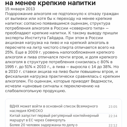
на менее крепкие напитки
15 января 2013
Подорожание алкоголя не подтолкнуло к отказу граждан
от выпивки или хотя бы к переходу на менее крепкие
напитки: согласно появившимся оценкам, структура
потребления алкоголя в России «северного типа» —
преобладают крепкие напитки. К такому выводу пришли
эксперты Института Гайдара. При этом в России
акцизная нагрузка на пиво и на крепкий алкоголь в
пересчете на литр чистого спирта отличается всего на
25%. Еще в 2009 г. уровень налогообложения крепкого
алкоголя и пива отличался почти втрое, и доля крепкого
алкоголя в структуре потребления снизилась с 80% в
1995 г. до 51% к 2010 г., а пива — выросла с 14 до 38%. Но
в 2010 г. ставки акциза на пиво были повышены втрое, и
фискальная нагрузка практически сравнялась с крепким
алкоголем. По оценкам, которые приводят Ведомости,
исчезли «ценовые сигналы к переключению на
слабоалкогольную продукцию.
ВДНХ может войти в основной список Всемирного
23:05
наследия ЮНЕСКО
Китай запустит первый регулярный контейнерный
22:34
маршрут в ЕС через Севморпуть
Более 20 человек задержаны по делу о
22:12