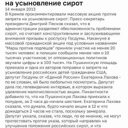
на усыновление сирот
14 января 2013
В Кремле прокомментировали массовую акцию против
запрета на усыновление сирот: Пресс-секретарь
президента Дмитрий Песков сказал, что в
администрации разделяют обеспокоенность проблемами
сирот, но считают конструктивными и заслуживающими
внимания призывы к роспуску Госдумы. Накануне в
массовой гражданской акции под условным названием
"Марш против подлецов" приняли участие не менее 20
тысяч человек: в полиции сообщили менее чем о 10
тысячах участников; от оппозиционных политиков
звучали цифры и в 100 тысяч. На Пушкинскую площадь
приехала и одна из авторов поправки о запрете на
усыновление российских детей гражданами США,
депутат Госдумы от «Единой России» Екатерина Лахова -
по ее словам, ей было любопытно посмотреть. Депутат
дала гос.телевидению интервью, в котором выразила
удивление малочисленностью акции. Пикантности
добавило то, что на Пушкинскую Лахова приехала к
полудню, за 2 часа до начала шествия. Екатерина Лахова
сказала, что думала, будто начало акции в 12 и что
дожидаться 2 часов не стала, поскольку замерзла.
Депутат уехала, сказав, что люди, по ее мнению, не могут
протестовать против указа, который направлен на
улучшение положения российских сирот, и что