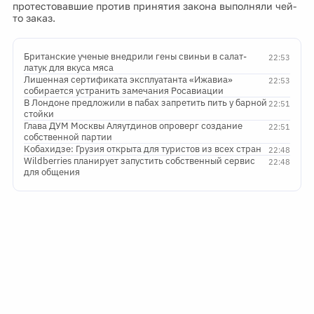
протестовавшие против принятия закона выполняли чей-
то заказ.
Британские ученые внедрили гены свиньи в салат-
22:53
латук для вкуса мяса
Лишенная сертификата эксплуатанта «Ижавиа»
22:53
собирается устранить замечания Росавиации
В Лондоне предложили в пабах запретить пить у барной
22:51
стойки
Глава ДУМ Москвы Аляутдинов опроверг создание
22:51
собственной партии
Кобахидзе: Грузия открыта для туристов из всех стран
22:48
Wildberries планирует запустить собственный сервис
22:48
для общения