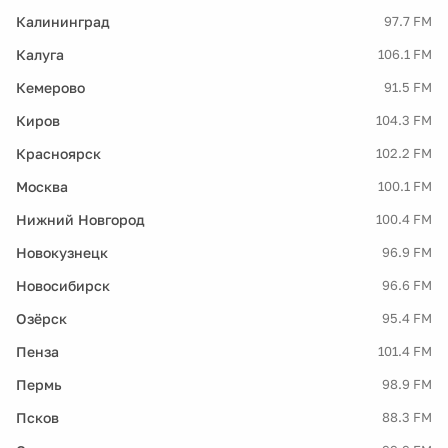
Калининград
97.7 FM
Калуга
106.1 FM
Кемерово
91.5 FM
Киров
104.3 FM
Красноярск
102.2 FM
Москва
100.1 FM
Нижний Новгород
100.4 FM
Новокузнецк
96.9 FM
Новосибирск
96.6 FM
Озёрск
95.4 FM
Пенза
101.4 FM
Пермь
98.9 FM
Псков
88.3 FM