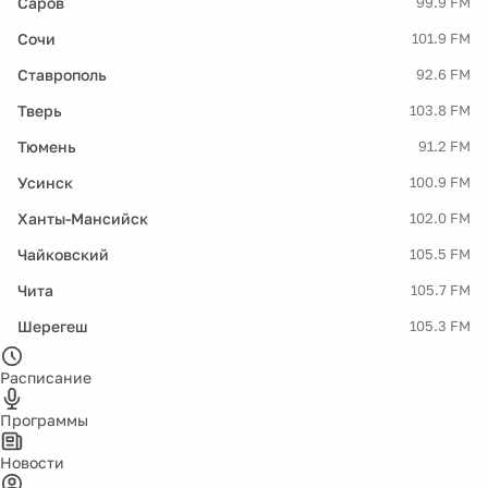
Саров
99.9 FM
Сочи
101.9 FM
Ставрополь
92.6 FM
Тверь
103.8 FM
Тюмень
91.2 FM
Усинск
100.9 FM
Ханты-Мансийск
102.0 FM
Чайковский
105.5 FM
Чита
105.7 FM
Шерегеш
105.3 FM
Расписание
Программы
Новости