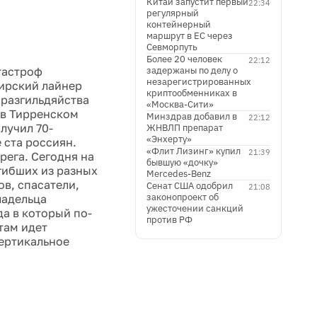
Китай запустит первый
22:34
регулярный
контейнерный
маршрут в ЕС через
Севморпуть
Более 20 человек
22:12
тастроф
задержаны по делу о
незарегистрированных
жирский лайнер
криптообменниках в
 разгильдяйства
«Москва-Сити»
 в Тирренском
Минздрав добавил в
22:12
лучил 70-
ЖНВЛП препарат
«Энхерту»
 ста россиян.
«Флит Лизинг» купил
21:39
рега. Сегодня на
бывшую «дочку»
гибших из разных
Mercedes-Benz
в, спасатели,
Сенат США одобрил
21:08
законопроект об
ладельца
ужесточении санкций
а в который по-
против РФ
там идет
вертикальное