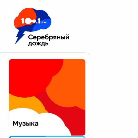
Москва 100.1 FM
Апатиты
Астрахань
Волгоград
Вологда
Екатеринбург
Иваново
Казань
Калининград
Калуга