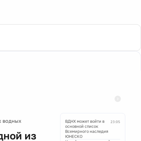
х водных
ВДНХ может войти в
23:05
основной список
Всемирного наследия
дной из
ЮНЕСКО