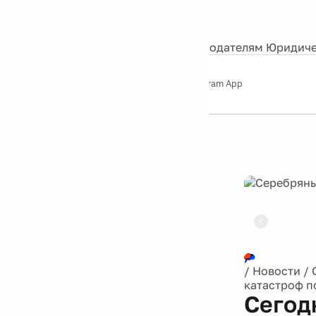
События
Контакты
О нас
Экскурсии
Silver Studio
Рекламодателям
Юридиче
Слушайте
App Store
Google Play
Telegram App
Серебряный
дождь
12+
Реклама
/
Новости
/
катастроф п
Сегод