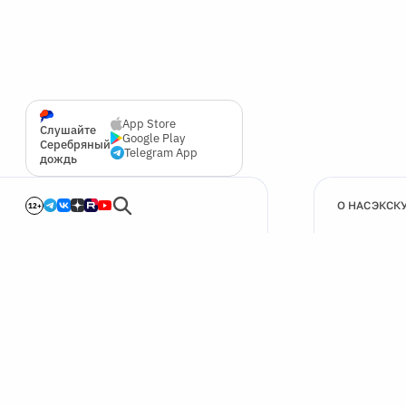
App Store
Слушайте
Google Play
Серебряный
Telegram App
дождь
О НАС
ЭКСК
12+