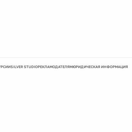
УРСИИ
SILVER STUDIO
РЕКЛАМОДАТЕЛЯМ
ЮРИДИЧЕСКАЯ ИНФОРМАЦИЯ