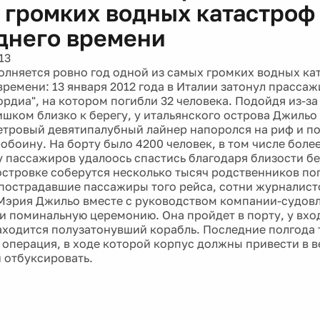
 громких водных катастроф
днего времени
13
олняется ровно год одной из самых громких водных ка
времени: 13 января 2012 года в Италии затонул прасса
ордиа", на котором погибли 32 человека. Подойдя из-за
ишком близко к берегу, у итальянского острова Джильо
етровый девятипалубный лайнер напоролся на риф и по
обоину. На борту было 4200 человек, в том числе более
 пассажиров удалоось спастись благодаря близости бе
стровке соберутся несколько тысяч родственников по
 пострадавшие пассажиры того рейса, сотни журналисто
Мэрия Джильо вместе с руководством компании-судов
и поминальную церемонию. Она пройдет в порту, у вход
ходится полузатонувший корабль. Последние полгода 
операция, в ходе которой корпус должны привести в 
 отбуксировать.