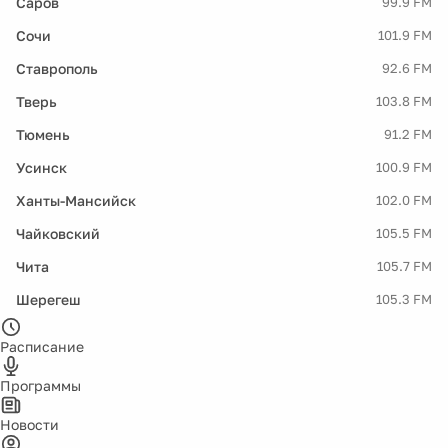
Саров
99.9 FM
Сочи
101.9 FM
Ставрополь
92.6 FM
Тверь
103.8 FM
Тюмень
91.2 FM
Усинск
100.9 FM
Ханты-Мансийск
102.0 FM
Чайковский
105.5 FM
Чита
105.7 FM
Шерегеш
105.3 FM
Расписание
Программы
Новости