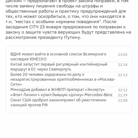
Дискин — предполагают в проект закона поправки, в том
числе замену лишения свободы на штрафы и
общественные работы и практику предупреждений для
тех, кто может оскорбиться, о том, что они находятся в
т.н. "местах с особыми нормами поведения". После
заседания СПЧ 23 января предложения по поправкам к
закону о защите чувств верующих будут представлена на
рассмотрение президенту Путину.
ВДНХ может войти в основной список Всемирного
23:05
наследия ЮНЕСКО
Китай запустит первый регулярный контейнерный
22:34
маршрут в ЕС через Севморпуть
Более 20 человек задержаны по делу о
22:12
незарегистрированных криптообменниках в «Москва-
Сити»
Минздрав добавил в ЖНВЛП препарат «Энхерту»
22:12
«Флит Лизинг» купил бывшую «дочку» Mercedes-Benz
21:39
Сенат США одобрил законопроект об ужесточении
21:08
санкций против РФ