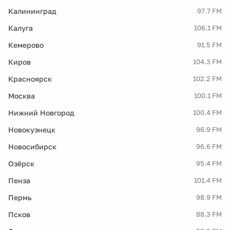
Калининград
97.7 FM
Калуга
106.1 FM
Кемерово
91.5 FM
Киров
104.3 FM
Красноярск
102.2 FM
Москва
100.1 FM
Нижний Новгород
100.4 FM
Новокузнецк
96.9 FM
Новосибирск
96.6 FM
Озёрск
95.4 FM
Пенза
101.4 FM
Пермь
98.9 FM
Псков
88.3 FM