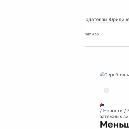
События
Контакты
О нас
Экскурсии
Silver Studio
Рекламодателям
Юридиче
Слушайте
App Store
Google Play
Telegram App
Серебряный
дождь
12+
Реклама
/
Новости
/
затяжных зи
Меньш