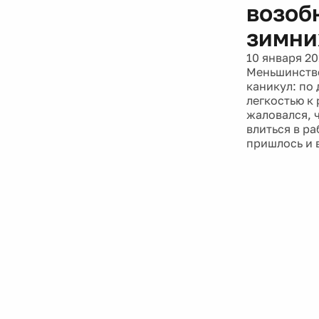
возоб
зимни
10 января 20
Меньшинство
каникул: по
легкостью к
жаловался, ч
влиться в ра
пришлось и 