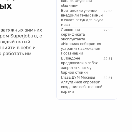
каналы «Русской
ных
общины»
Британские ученые
22:53
внедрили гены свиньи
в салат-латук для вкуса
мяса
е затяжных зимних
Лишенная
22:53
сертификата
ом Superjob.ru, с
эксплуатанта
Каждый пятый
«Ижавиа» собирается
прийти в себя и
устранить замечания
о работать им
Росавиации
В Лондоне
22:51
предложили в пабах
запретить пить у
барной стойки
Глава ДУМ Москвы
22:51
Аляутдинов опроверг
создание собственной
партии