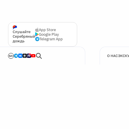
App Store
Слушайте
Google Play
Серебряный
Telegram App
дождь
О НАС
ЭКСК
12+
🍪
Мы используем cookie для улучшения работы сайта.