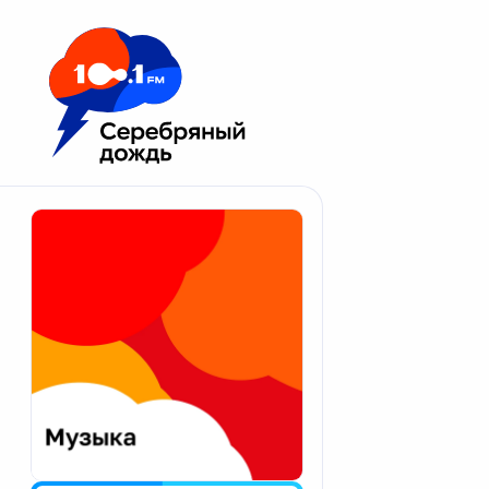
Москва 100.1 FM
Апатиты
Астрахань
Волгоград
Вологда
Екатеринбург
Иваново
Казань
Калининград
Калуга