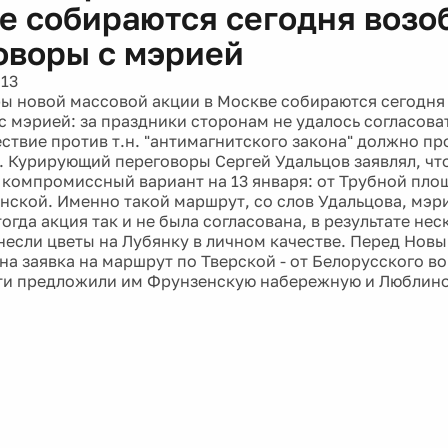
е собираются сегодня возо
оворы с мэрией
013
ы новой массовой акции в Москве собираются сегодня
с мэрией: за праздники сторонам не удалось согласоват
ствие против т.н. "антимагнитского закона" должно пр
. Курирующий переговоры Сергей Удальцов заявлял, чт
компромиссный вариант на 13 января: от Трубной пло
нской. Именно такой маршрут, со слов Удальцова, мэр
тогда акция так и не была согласована, в результате не
несли цветы на Лубянку в личном качестве. Перед Нов
на заявка на маршрут по Тверской - от Белорусского во
ти предложили им Фрунзенскую набережную и Люблино