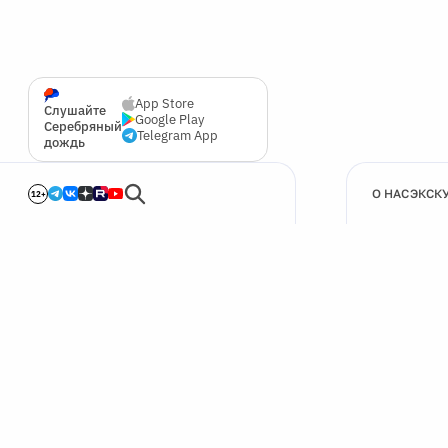
App Store
Слушайте
Google Play
Серебряный
Telegram App
дождь
О НАС
ЭКСК
12+
🍪
Мы используем cookie для улучшения работы сайта.