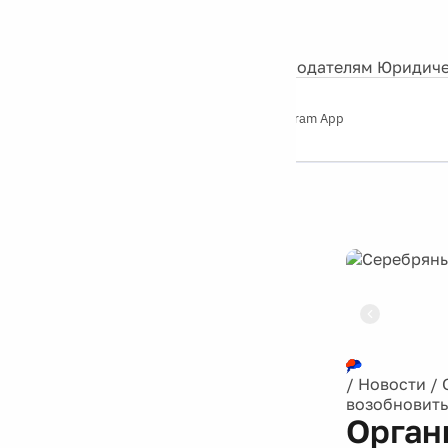
События
Контакты
О нас
Экскурсии
Silver Studio
Рекламодателям
Юридиче
Слушайте
App Store
Google Play
Telegram App
Серебряный
дождь
12+
Реклама
/
Новости
/
возобновить
Орган