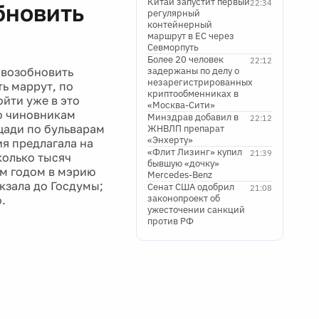
Китай запустит первый
22:34
бновить
регулярный
контейнерный
маршрут в ЕС через
Севморпуть
Более 20 человек
22:12
 возобновить
задержаны по делу о
незарегистрированных
ь маррут, по
криптообменниках в
ойти уже в это
«Москва-Сити»
о чиновникам
Минздрав добавил в
22:12
щади по бульварам
ЖНВЛП препарат
«Энхерту»
ия предлагала на
«Флит Лизинг» купил
21:39
сколько тысяч
бывшую «дочку»
ым годом в мэрию
Mercedes-Benz
кзала до Госдумы;
Сенат США одобрил
21:08
законопроект об
.
ужесточении санкций
против РФ