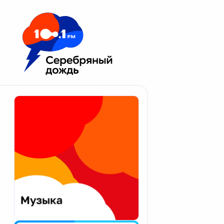
Москва 100.1 FM
Апатиты
Астрахань
Волгоград
Вологда
Екатеринбург
Иваново
Казань
Калининград
Калуга