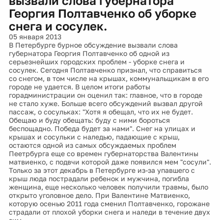
вызвали слова губернатора
Георгия Полтавченко об уборке
снега и сосулек.
05 января 2013
В Петербурге бурное обсуждение вызвали слова
губернатора Георгия Полтавченко об одной из
серьезнейших городских проблем - уборке снега и
сосулек. Сегодня Полтавченко признал, что справиться
со снегом, в том числе на крышах, коммунальщикам в его
городе не удается. В целом итоги работы
горадминистрации он оценил так: главное, что в городе
не стало хуже. Больше всего обсуждений вызвал другой
пассаж, о сосульках: "Хотя я обещал, что их не будет.
Обещаю и буду обещать: буду с ними бороться
беспощадно. Победа будет за нами". Снег на улицах и
крышах и сосульки с наледью, падающие с крыш,
остаются одной из самых обсуждаемых проблем
Пеетрбурга еще со времен губернаторства Валентины
матвиенко, с подвчи которой даже появился мем "сосули".
Только за этот декабрь в Петербурге из-за упавшего с
крыш люда пострадали ребенок и мужчина, погибла
женщина, еще несколько человек получили травмы, было
открыто уголовное дело. При Валентине Матвиенко,
которую осенью 2011 года сменил Полтавченко, горожане
страдали от плохой уборки снега и наледи в течение двух