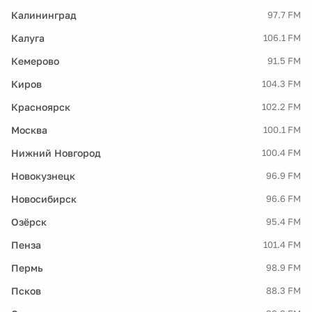
Калининград
97.7 FM
Калуга
106.1 FM
Кемерово
91.5 FM
Киров
104.3 FM
Красноярск
102.2 FM
Москва
100.1 FM
Нижний Новгород
100.4 FM
Новокузнецк
96.9 FM
Новосибирск
96.6 FM
Озёрск
95.4 FM
Пенза
101.4 FM
Пермь
98.9 FM
Псков
88.3 FM