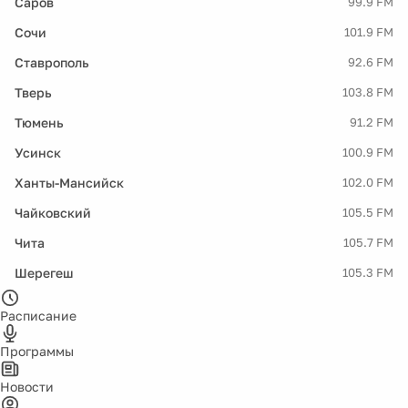
Саров
99.9 FM
Сочи
101.9 FM
Ставрополь
92.6 FM
Тверь
103.8 FM
Тюмень
91.2 FM
Усинск
100.9 FM
Ханты-Мансийск
102.0 FM
Чайковский
105.5 FM
Чита
105.7 FM
Шерегеш
105.3 FM
Расписание
Программы
Новости