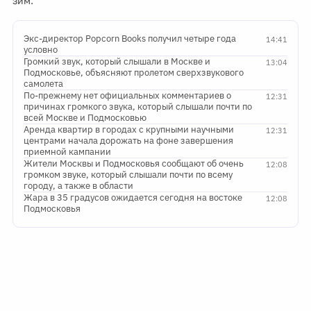
зим.
Экс-директор Popcorn Books получил четыре года
14:41
условно
Громкий звук, который слышали в Москве и
13:04
Подмосковье, объясняют пролетом сверхзвукового
самолета
По-прежнему нет официальных комментариев о
12:31
причинах громкого звука, который слышали почти по
всей Москве и Подмосковью
Аренда квартир в городах с крупными научными
12:31
центрами начала дорожать на фоне завершения
приемной кампании
Жители Москвы и Подмосковья сообщают об очень
12:08
громком звуке, который слышали почти по всему
городу, а также в области
Жара в 35 градусов ожидается сегодня на востоке
12:08
Подмосковья