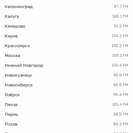
Калининград
97.7 FM
Калуга
106.1 FM
Кемерово
91.5 FM
Киров
104.3 FM
Красноярск
102.2 FM
Москва
100.1 FM
Нижний Новгород
100.4 FM
Новокузнецк
96.9 FM
Новосибирск
96.6 FM
Озёрск
95.4 FM
Пенза
101.4 FM
Пермь
98.9 FM
Псков
88.3 FM