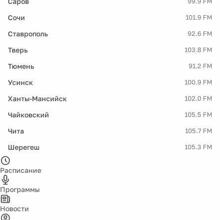
Саров
99.9 FM
Сочи
101.9 FM
Ставрополь
92.6 FM
Тверь
103.8 FM
Тюмень
91.2 FM
Усинск
100.9 FM
Ханты-Мансийск
102.0 FM
Чайковский
105.5 FM
Чита
105.7 FM
Шерегеш
105.3 FM
Расписание
Программы
Новости