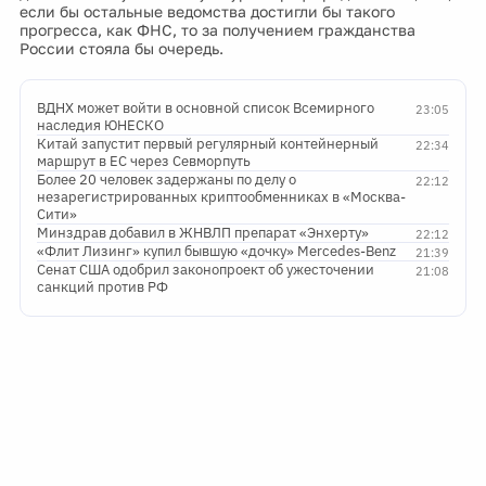
если бы остальные ведомства достигли бы такого
прогресса, как ФНС, то за получением гражданства
России стояла бы очередь.
ВДНХ может войти в основной список Всемирного
23:05
наследия ЮНЕСКО
Китай запустит первый регулярный контейнерный
22:34
маршрут в ЕС через Севморпуть
Более 20 человек задержаны по делу о
22:12
незарегистрированных криптообменниках в «Москва-
Сити»
Минздрав добавил в ЖНВЛП препарат «Энхерту»
22:12
«Флит Лизинг» купил бывшую «дочку» Mercedes-Benz
21:39
Сенат США одобрил законопроект об ужесточении
21:08
санкций против РФ