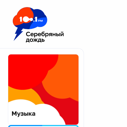
Москва 100.1 FM
Апатиты
Астрахань
Волгоград
Вологда
Екатеринбург
Иваново
Казань
Калининград
Калуга