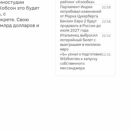
киностудии
рейтинг «Колобка»
Парламент Индии
Хобсон это будет
22:58
потребовал извинений
, с
от Марка Цукерберга
екрете. Свою
Бензин Евро 2 будут
22:58
 млрд долларов и
продавать в России до
июля 2027 года
Итальянец выбросил
22:32
лотерейный билет с
выигрышем в миллион
евро
«Ъ» узнал о подготовке
22:31
Wildberries к запуску
собственного
мессенджера