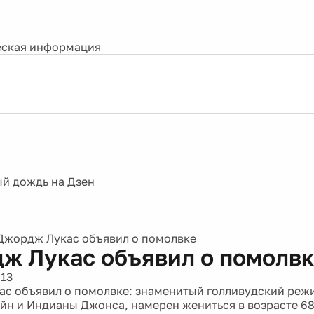
ская информация
Джордж Лукас объявил о помолвке
ж Лукас объявил о помолвк
013
с объявил о помолвке: знаменитый голливудский режи
йн и Индианы Джонса, намерен жениться в возрасте 68