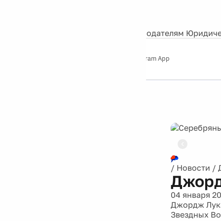
События
Контакты
О нас
Экскурсии
Silver Studio
Рекламодателям
Юридиче
Слушайте
App Store
Google Play
Telegram App
Серебряный
дождь
12+
/
Новости
/
Джорд
04 января 2
Джордж Лука
Звездных Во