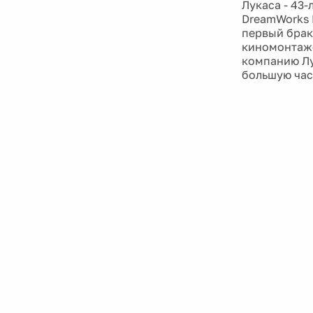
Лукаса - 43
DreamWorks 
первый брак,
киномонтаже
компанию Лу
большую час