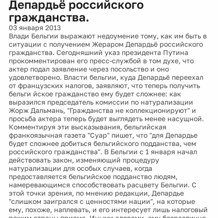
Депардьё российского
гражданства.
03 января 2013
Влади Бельгии выражают недоумение тому, как им быть в
ситуации с получением Жераром Депардьё российского
гражданства. Сегодняшний указ президента Путина
прокомментирован его пресс-службой в том духе, что
актер подал заявление через посольство и оно
удовлетворено. Власти бельгии, куда Депардьё переехал
от французских налогов, заявляют, что теперь получить
бельги йское гражданство ему будет сложнее: как
выразился председатель комиссии по натурализации
Жорж Дальмань, "Гражданства не коллекционируют" и
просьба актера теперь будет выглядеть менее насущной.
Комментируя эти высказывания, бельгийская
франкоязычная газета "Суар" пишет, что "для Депардье
будет сложнее добиться бельгийского подданства, чем
российского гражданства". В Бельгии с 1 января начал
действовать закон, изменяющий процедуру
натурализации для особых случаев, когда
предоставляется бельгийское подданство людям,
намеревающимся способствовать расцвету Бельгии. С
этой точки зрения, по мнению редакции, Депардье
"слишком заигрался с ценностями нации", на которые
ему, похоже, наплевать, и его интересует лишь налоговый
режим страны приема. Иными словами, ему безразлично,