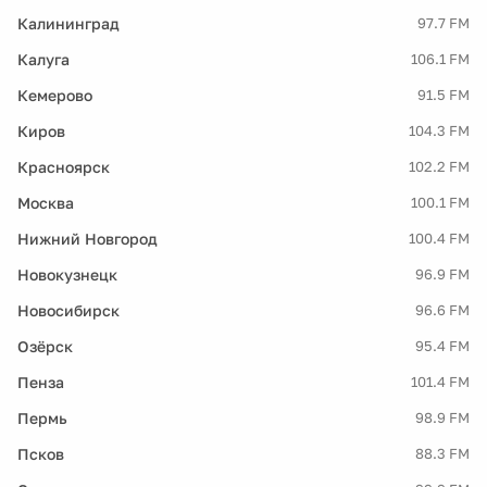
Калининград
97.7 FM
Калуга
106.1 FM
Кемерово
91.5 FM
Киров
104.3 FM
Красноярск
102.2 FM
Москва
100.1 FM
Нижний Новгород
100.4 FM
Новокузнецк
96.9 FM
Новосибирск
96.6 FM
Озёрск
95.4 FM
Пенза
101.4 FM
Пермь
98.9 FM
Псков
88.3 FM