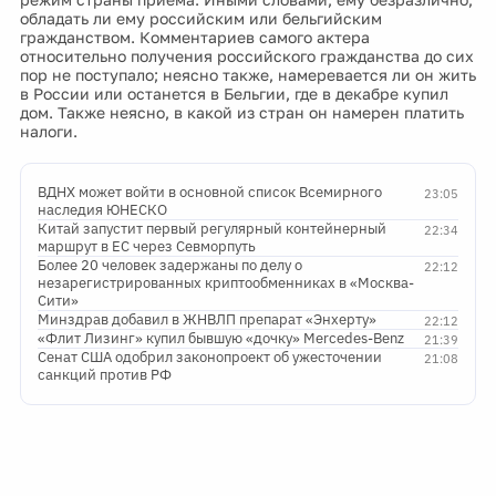
обладать ли ему российским или бельгийским
гражданством. Комментариев самого актера
относительно получения российского гражданства до сих
пор не поступало; неясно также, намеревается ли он жить
в России или останется в Бельгии, где в декабре купил
дом. Также неясно, в какой из стран он намерен платить
налоги.
ВДНХ может войти в основной список Всемирного
23:05
наследия ЮНЕСКО
Китай запустит первый регулярный контейнерный
22:34
маршрут в ЕС через Севморпуть
Более 20 человек задержаны по делу о
22:12
незарегистрированных криптообменниках в «Москва-
Сити»
Минздрав добавил в ЖНВЛП препарат «Энхерту»
22:12
«Флит Лизинг» купил бывшую «дочку» Mercedes-Benz
21:39
Сенат США одобрил законопроект об ужесточении
21:08
санкций против РФ