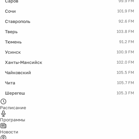
Саров
99.9 FM
Сочи
101.9 FM
Ставрополь
92.6 FM
Тверь
103.8 FM
Тюмень
91.2 FM
Усинск
100.9 FM
Ханты-Мансийск
102.0 FM
Чайковский
105.5 FM
Чита
105.7 FM
Шерегеш
105.3 FM
Расписание
Программы
Новости