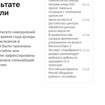
самолетов на поезда
льтате
Независимые АЗС
08:16
просят помочь в
или
ситуации с топливным
кризисом
Цены на места в
07:08
российских центрах
обработки данных
резко выросли
ультате наводнений
В правительстве
07:08
о время года дожди
назвали временным
аклизмов в
разрешение на выпуск
я были признаны
бензина Евро-2
Эксперт «Серебряного
огибли или
23:04
дождя» рекомендует
были зафиксированы
выбирать арбузы по
изнана сильнейшей
шершавости и
ния.
полоскам
Российские фанаты
22:59
Marvel обрушили
рейтинг «Колобка»