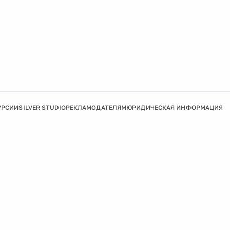
УРСИИ
SILVER STUDIO
РЕКЛАМОДАТЕЛЯМ
ЮРИДИЧЕСКАЯ ИНФОРМАЦИЯ