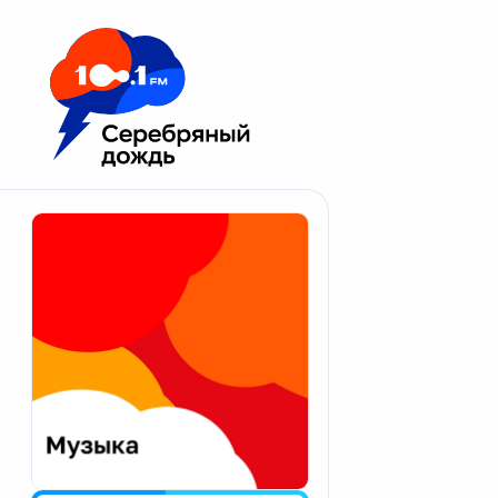
Москва 100.1 FM
Апатиты
Астрахань
Волгоград
Вологда
Екатеринбург
Иваново
Казань
Калининград
Калуга