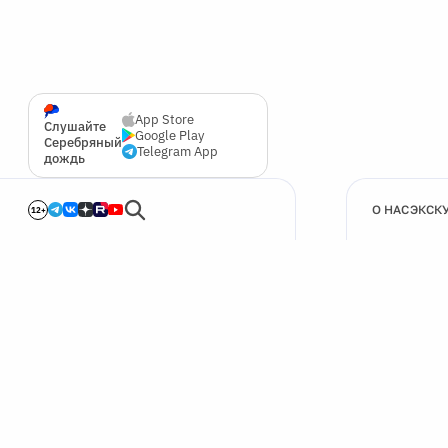
App Store
Слушайте
Google Play
Серебряный
Telegram App
дождь
О НАС
ЭКСК
12+