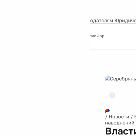
События
Контакты
О нас
Экскурсии
Silver Studio
Рекламодателям
Юридиче
Слушайте
App Store
Google Play
Telegram App
Серебряный
дождь
12+
Реклама
/
Новости
/
наводнений 
Власт