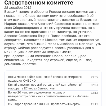
Следственном комитете
28 декабря 2012
Бывший министр обороны России сегодня должен дать
показания в Следственном комитете: сообщивший об
этом официальный представитель ведомства Владимир
Маркин сказал, что Анатолий Сердюков вызван в рамках
дела Оборонсервиса и что ему вручена повестка, но в
каком качестве приглашен экс-министр, не уточнил.
Адвокат Сердюкова Генрих Падва сообщил, что его
доверитель находится в Москве, тем самым опровергнув
слухзи о том, что бывший глава минобороны мог покинуть
страну. Сейчас расследуется восемь уголовных дел о
махинациях с объектами недвижимости,
принадлежащими компании Оборонсервис. Двое
обвиняемых находятся под стражей, еще одна — под
домашним арестом.
ВДНХ может войти в основной список Всемирного
23:05
наследия ЮНЕСКО
Китай запустит первый регулярный контейнерный
22:34
маршрут в ЕС через Севморпуть
Более 20 человек задержаны по делу о
22:12
незарегистрированных криптообменниках в «Москва-
Сити»
Минздрав добавил в ЖНВЛП препарат «Энхерту»
22:12