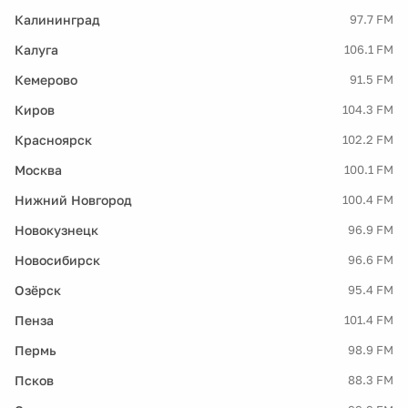
Калининград
97.7 FM
Калуга
106.1 FM
Кемерово
91.5 FM
Киров
104.3 FM
Красноярск
102.2 FM
Москва
100.1 FM
Нижний Новгород
100.4 FM
Новокузнецк
96.9 FM
Новосибирск
96.6 FM
Озёрск
95.4 FM
Пенза
101.4 FM
Пермь
98.9 FM
Псков
88.3 FM