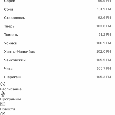
Саров
99.9 FM
Сочи
101.9 FM
Ставрополь
92.6 FM
Тверь
103.8 FM
Тюмень
91.2 FM
Усинск
100.9 FM
Ханты-Мансийск
102.0 FM
Чайковский
105.5 FM
Чита
105.7 FM
Шерегеш
105.3 FM
Расписание
Программы
Новости