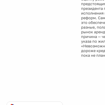
предстоящим
президента 
исполнения 
реформ. Сам
это обеспеч
разные, пол
рынок аренд
причина — ч
указа по жи
«Невозможно
дороже кред
пока не пла