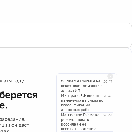
в этм году
Wildberries больше не
20:47
показывает домашние
адреса ИП
оберется
Минтранс РФ вносит
20:46
изменения в приказ по
е.
классификации
дорожных работ
Матвиенко: РФ может
20:46
 заседание.
рекомендовать
россиянам не
иции он даст
посещать Армению
ов с