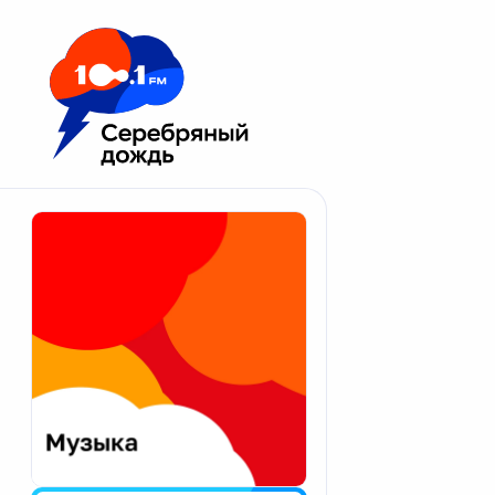
Москва 100.1 FM
Апатиты
Астрахань
Волгоград
Вологда
Екатеринбург
Иваново
Казань
Калининград
Калуга