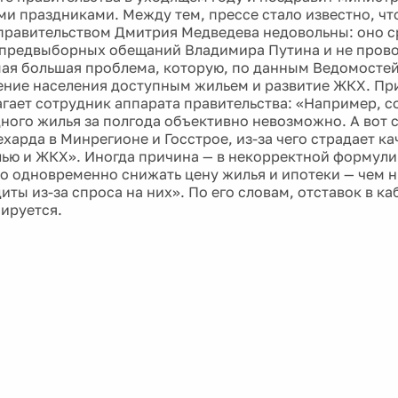
и праздниками. Между тем, прессе стало известно, чт
правительством Дмитрия Медведева недовольны: оно с
предвыборных обещаний Владимира Путина и не пров
ая большая проблема, которую, по данным Ведомостей,
ение населения доступным жильем и развитие ЖКХ. П
агает сотрудник аппарата правительства: «Например, со
ного жилья за полгода объективно невозможно. А вот 
ехарда в Минрегионе и Госстрое, из-за чего страдает к
лью и ЖКХ». Иногда причина — в некорректной формули
 одновременно снижать цену жилья и ипотеки — чем н
иты из-за спроса на них». По его словам, отставок в к
нируется.