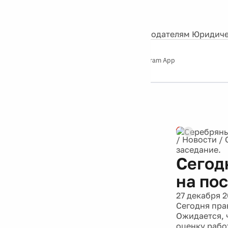
События
Контакты
О нас
Экскурсии
Silver Studio
Рекламодателям
Юридиче
Слушайте
App Store
Google Play
Telegram App
Серебряный
дождь
12+
Реклама
/
Новости
/
заседание.
Сегод
на пос
27 декабря 2
Сегодня пра
Ожидается, 
оценку рабо