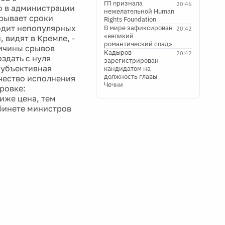
ГП признала
20:46
о в администрации
нежелательной Human
рывает сроки
Rights Foundation
одит непопулярных
В мире зафиксирован
20:42
«великий
 видят в Кремле, -
романтический спад»
ричины срывов
Кадыров
20:42
здать с нуля
зарегистрирован
субъективная
кандидатом на
должность главы
ачество исполнения
Чечни
ровке:
иже цена, тем
абинете министров