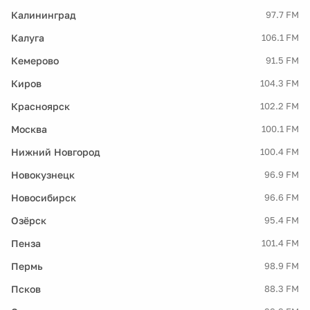
Калининград
97.7 FM
Калуга
106.1 FM
Кемерово
91.5 FM
Киров
104.3 FM
Красноярск
102.2 FM
Москва
100.1 FM
Нижний Новгород
100.4 FM
Новокузнецк
96.9 FM
Новосибирск
96.6 FM
Озёрск
95.4 FM
Пенза
101.4 FM
Пермь
98.9 FM
Псков
88.3 FM