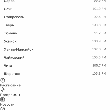
Саров
99.9 FM
Сочи
101.9 FM
Ставрополь
92.6 FM
Тверь
103.8 FM
Тюмень
91.2 FM
Усинск
100.9 FM
Ханты-Мансийск
102.0 FM
Чайковский
105.5 FM
Чита
105.7 FM
Шерегеш
105.3 FM
Расписание
Программы
Новости