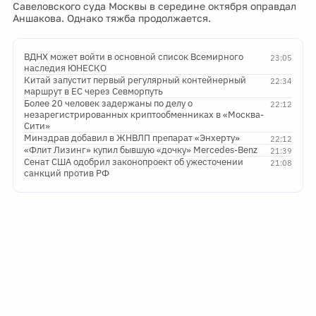
Савеловского суда Москвы в середине октября оправдал
Аншакова. Однако тяжба продолжается.
ВДНХ может войти в основной список Всемирного
23:05
наследия ЮНЕСКО
Китай запустит первый регулярный контейнерный
22:34
маршрут в ЕС через Севморпуть
Более 20 человек задержаны по делу о
22:12
незарегистрированных криптообменниках в «Москва-
Сити»
Минздрав добавил в ЖНВЛП препарат «Энхерту»
22:12
«Флит Лизинг» купил бывшую «дочку» Mercedes-Benz
21:39
Сенат США одобрил законопроект об ужесточении
21:08
санкций против РФ