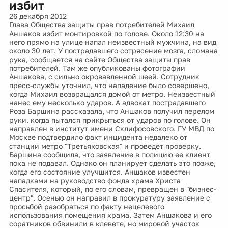
избит
26 декабря 2012
Глава Общества защиты прав потребителей Михаил
Аншаков избит монтировкой по голове. Около 12:30 на
него прямо на улице напал неизвестный мужчина, на вид
около 30 лет. У пострадавшего сотрясение мозга, сломана
рука, сообщается на сайте Общества защиты прав
потребителей. Там же опубликованы фотографии
Аншакова, с сильно окровавленной шеей. Сотрудник
пресс-службы уточнил, что нападение было совершено,
когда Михаил возвращался домой от метро. Неизвестный
нанес ему несколько ударов. А адвокат пострадавшего
Роза Баршина рассказала, что Аншаков получил перелом
руки, когда пытался прикрыться от ударов по голове. Он
направлен в институт имени Склифосовского. ГУ МВД по
Москве подтвердило факт инцидента недалеко от
станции метро "Третьяковская" и проведет проверку.
Баршина сообщила, что заявление в полицию ее клиент
пока не подавал. Однако он планирует сделать это позже,
когда его состояние улучшится. Аншаков известен
нападками на руководство фонда храма Христа
Спасителя, который, по его словам, превращен в "бизнес-
центр". Осенью он направил в прокуратуру заявление с
просьбой разобраться по факту нецелевого
использования помещения храма. Затем Аншакова и его
соратников обвинили в клевете, но мировой участок