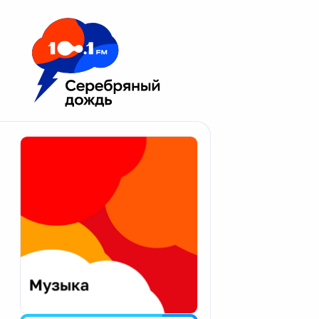
Москва 100.1 FM
Апатиты
Астрахань
Волгоград
Вологда
Екатеринбург
Иваново
Казань
Калининград
Калуга