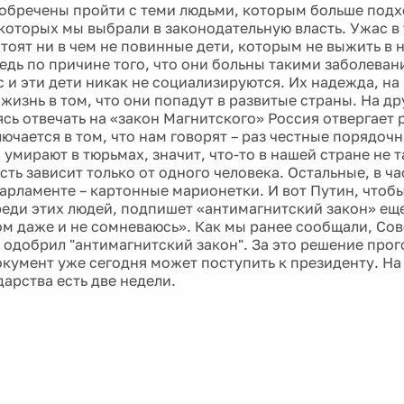
обречены пройти с теми людьми, которым больше под
которых мы выбрали в законодательную власть. Ужас в 
тоят ни в чем не повинные дети, которым не выжить в 
едь по причине того, что они больны такими заболеван
с и эти дети никак не социализируются. Их надежда, н
жизнь в том, что они попадут в развитые страны. На др
ясь отвечать на «закон Магнитского» Россия отвергает
ючается в том, что нам говорят – раз честные порядоч
умирают в тюрьмах, значит, что-то в нашей стране не т
сть зависит только от одного человека. Остальные, в час
парламенте – картонные марионетки. И вот Путин, чтоб
реди этих людей, подпишет «антимагнитский закон» еще
этом даже и не сомневаюсь». Как мы ранее сообщали, Со
 одобрил "антимагнитский закон". За это решение прог
окумент уже сегодня может поступить к президенту. Н
дарства есть две недели.