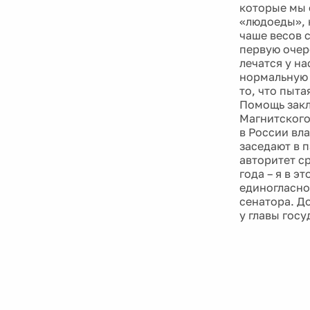
которые мы 
«людоеды», 
чаше весов с
первую очер
лечатся у на
нормальную 
то, что пыта
Помощь закл
Магнитского 
в России вла
заседают в 
авторитет с
года – я в 
единогласно
сенатора. Д
у главы госу