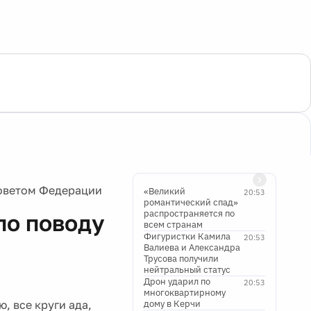
оветом Федерации
«Великий
20:53
романтический спад»
распространяется по
по поводу
всем странам
Фигуристки Камила
20:53
Валиева и Александра
Трусова получили
нейтральный статус
Дрон ударил по
20:53
многоквартирному
, все круги ада,
дому в Керчи