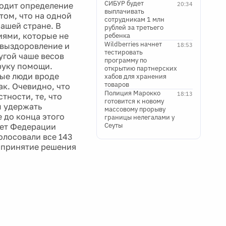
СИБУР будет
ходит определение
20:34
выплачивать
том, что на одной
сотрудникам 1 млн
нашей стране. В
рублей за третьего
иями, которые не
ребенка
Wildberries начнет
а выздоровление и
18:53
тестировать
угой чаше весов
программу по
 руку помощи.
открытию партнерских
ные люди вроде
хабов для хранения
товаров
ак. Очевидно, что
Полиция Марокко
18:13
тности, те, что
готовится к новому
ы удержать
массовому прорыву
 до конца этого
границы нелегалами у
Сеуты
вет Федерации
олосовали все 143
а принятие решения