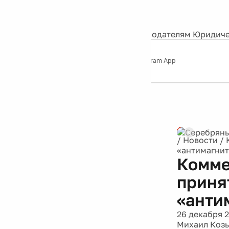
События
Контакты
О нас
Экскурсии
Silver Studio
Рекламодателям
Юридиче
Слушайте
App Store
Google Play
Telegram App
Серебряный
дождь
12+
Реклама
/
Новости
/
«антимагнит
Комме
приня
«анти
26 декабря 
Михаил Козыр