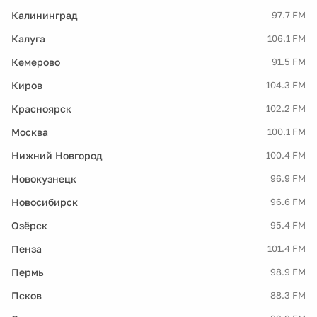
Калининград
97.7 FM
Калуга
106.1 FM
Кемерово
91.5 FM
Киров
104.3 FM
Красноярск
102.2 FM
Москва
100.1 FM
Нижний Новгород
100.4 FM
Новокузнецк
96.9 FM
Новосибирск
96.6 FM
Озёрск
95.4 FM
Пенза
101.4 FM
Пермь
98.9 FM
Псков
88.3 FM