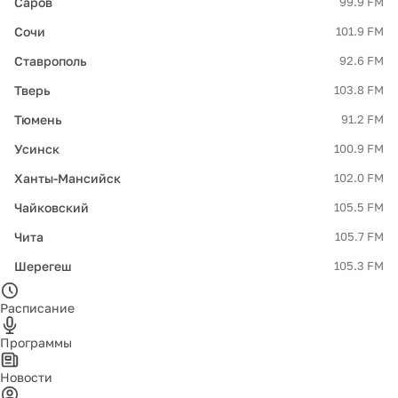
Саров
99.9 FM
Сочи
101.9 FM
Ставрополь
92.6 FM
Тверь
103.8 FM
Тюмень
91.2 FM
Усинск
100.9 FM
Ханты-Мансийск
102.0 FM
Чайковский
105.5 FM
Чита
105.7 FM
Шерегеш
105.3 FM
Расписание
Программы
Новости