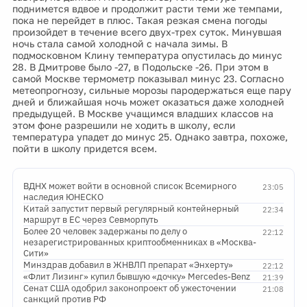
поднимется вдвое и продолжит расти теми же темпами,
пока не перейдет в плюс. Такая резкая смена погоды
произойдет в течение всего двух-трех суток. Минувшая
ночь стала самой холодной с начала зимы. В
подмосковном Клину температура опустилась до минус
28. В Дмитрове было -27, в Подольске -26. При этом в
самой Москве термометр показывал минус 23. Согласно
метеопрогнозу, сильные морозы пародержаться еще пару
дней и ближайшая ночь может оказаться даже холодней
предыдущей. В Москве учащимся владших классов на
этом фоне разрешили не ходить в школу, если
температура упадет до минус 25. Однако завтра, похоже,
пойти в школу придется всем.
ВДНХ может войти в основной список Всемирного
23:05
наследия ЮНЕСКО
Китай запустит первый регулярный контейнерный
22:34
маршрут в ЕС через Севморпуть
Более 20 человек задержаны по делу о
22:12
незарегистрированных криптообменниках в «Москва-
Сити»
Минздрав добавил в ЖНВЛП препарат «Энхерту»
22:12
«Флит Лизинг» купил бывшую «дочку» Mercedes-Benz
21:39
Сенат США одобрил законопроект об ужесточении
21:08
санкций против РФ