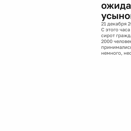
ожида
усыно
21 декабря 2
С этого час
сирот гражд
2000 челове
принимались
немного, не