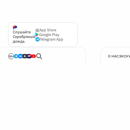
App Store
Слушайте
Google Play
Серебряный
Telegram App
дождь
О НАС
ЭКСК
12+
🍪
Мы используем cookie для улучшения работы сайта.