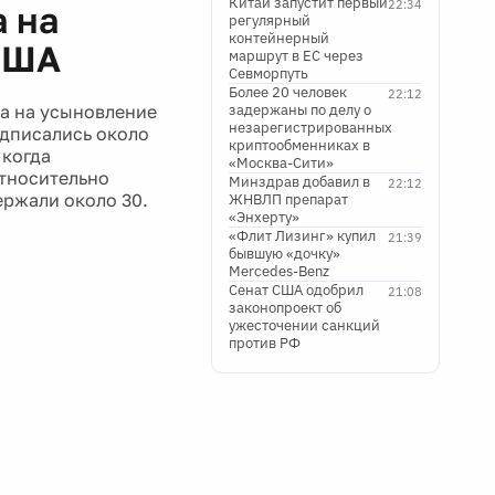
Китай запустит первый
22:34
 на
регулярный
контейнерный
США
маршрут в ЕС через
Севморпуть
Более 20 человек
22:12
та на усыновление
задержаны по делу о
незарегистрированных
одписались около
криптообменниках в
 когда
«Москва-Сити»
относительно
Минздрав добавил в
22:12
ержали около 30.
ЖНВЛП препарат
«Энхерту»
«Флит Лизинг» купил
21:39
бывшую «дочку»
Mercedes-Benz
Сенат США одобрил
21:08
законопроект об
ужесточении санкций
против РФ