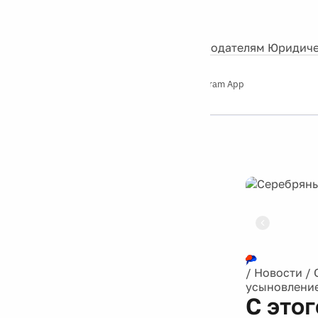
События
Контакты
О нас
Экскурсии
Silver Studio
Рекламодателям
Юридиче
Слушайте
App Store
Google Play
Telegram App
Серебряный
дождь
12+
Реклама
/
Новости
/
усыновлени
С это