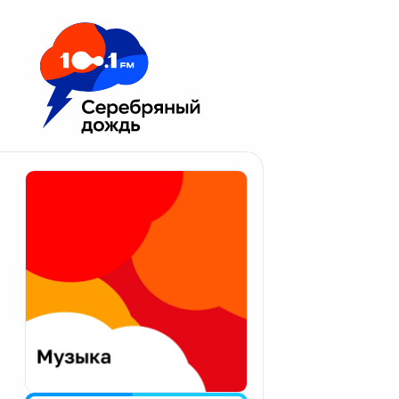
Москва 100.1 FM
Апатиты
Астрахань
Волгоград
Вологда
Екатеринбург
Иваново
Казань
Калининград
Калуга